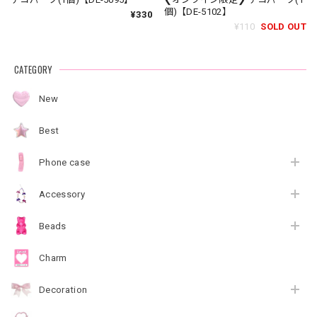
個)【DE-5102】
¥330
¥110
SOLD OUT
CATEGORY
New
Best
Phone case
Accessory
Beads
Charm
Decoration