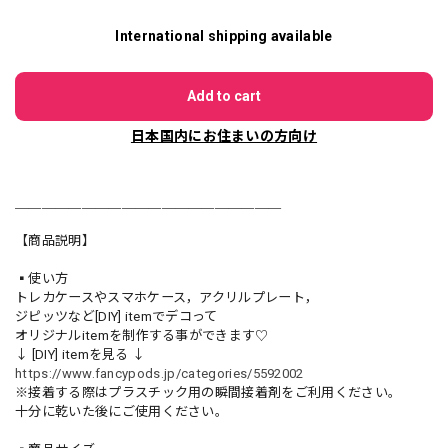
International shipping available
Add to cart
日本国内にお住まいの方向け
＿＿＿＿＿＿＿＿＿＿＿＿＿＿＿＿＿＿＿＿
【商品説明】
▪️使い方
トレカケースやスマホケース，アクリルプレート，
ジピッツなど[DIY] itemでデコって
オリジナルitemを制作する事ができます♡
↓ [DIY] itemを見る ↓
https://www.fancypods.jp/categories/5592002
※接着する際はプラスチック用の瞬間接着剤をご利用ください。
十分に乾いた後にご使用ください。