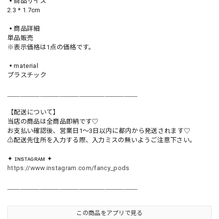
▪️商品サイズ
2.3 * 1.7cm
▪️商品詳細
単品販売
※表示価格は1点の価格です。
▪️material
プラスチック
＿＿＿＿＿＿＿＿＿＿＿＿＿＿＿＿＿＿＿＿
【配送について】
当店の商品は全商品即納です♡︎
お支払い確認後、営業日1〜3日以内に都内から発送されます♡
⚠︎配送先住所を入力する際、入力ミスの無いようご注意下さい。
✦ ɪɴsᴛᴀɢʀᴀᴍ ✦
https://www.instagram.com/fancy_pods
＿＿＿＿＿＿＿＿＿＿＿＿＿＿＿＿＿＿＿＿
この商品をアプリで見る