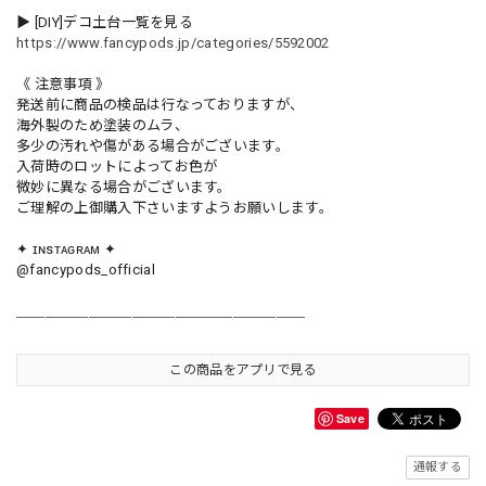
▶︎ [DIY]デコ土台一覧を見る
https://www.fancypods.jp/categories/5592002
《 注意事項 》
発送前に商品の検品は行なっておりますが、
海外製のため塗装のムラ、
多少の汚れや傷がある場合がございます。
入荷時のロットによってお色が
微妙に異なる場合がございます。
ご理解の上御購入下さいますようお願いします。
✦ ɪɴsᴛᴀɢʀᴀᴍ ✦
@fancypods_official
＿＿＿＿＿＿＿＿＿＿＿＿＿＿＿＿＿＿＿＿
この商品をアプリで見る
Save
通報する