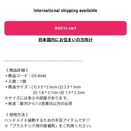
International shipping available
Add to cart
日本国内にお住まいの方向け
＿＿＿＿＿＿＿＿＿＿＿＿＿＿＿＿＿＿＿＿
《 商品詳細 》
▪️商品コード：DE-8043
▪️入数：1個
▪️商品サイズ：(1) 3.5 * 2.6cm (2) 2.3 * 3cm
(3) 1.8 * 2.7cm (4) 1.5 * 2.2cm
※サイズには多少の誤差があります。
▪️発送：都内から1-3営業日以内の出荷
《 使用方法 》
ハンドメイド装飾するための手芸アイテムです♡
※「プラスチック用の接着剤」をご利用ください。