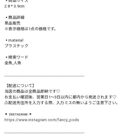
▪️商品サイズ
2.8 * 3.9cm
▪️商品詳細
単品販売
※表示価格は1点の価格です。
▪️material
プラスチック
▪️検索ワード
金魚,人魚
＿＿＿＿＿＿＿＿＿＿＿＿＿＿＿＿＿＿＿＿
【配送について】
当店の商品は全商品即納です♡︎
お支払い確認後、営業日1〜3日以内に都内から発送されます♡
⚠︎配送先住所を入力する際、入力ミスの無いようご注意下さい。
✦ ɪɴsᴛᴀɢʀᴀᴍ ✦
https://www.instagram.com/fancy_pods
＿＿＿＿＿＿＿＿＿＿＿＿＿＿＿＿＿＿＿＿