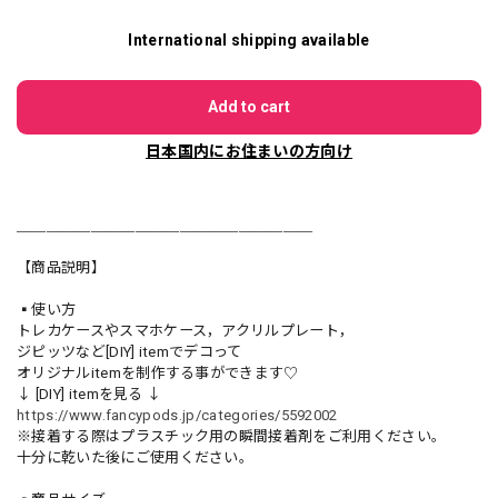
International shipping available
Add to cart
日本国内にお住まいの方向け
＿＿＿＿＿＿＿＿＿＿＿＿＿＿＿＿＿＿＿＿
【商品説明】
▪️使い方
トレカケースやスマホケース，アクリルプレート，
ジピッツなど[DIY] itemでデコって
オリジナルitemを制作する事ができます♡
↓ [DIY] itemを見る ↓
https://www.fancypods.jp/categories/5592002
※接着する際はプラスチック用の瞬間接着剤をご利用ください。
十分に乾いた後にご使用ください。