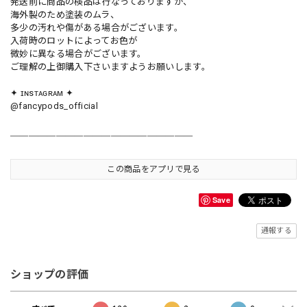
発送前に商品の検品は行なっておりますが、
海外製のため塗装のムラ、
多少の汚れや傷がある場合がございます。
入荷時のロットによってお色が
微妙に異なる場合がございます。
ご理解の上御購入下さいますようお願いします。
✦ ɪɴsᴛᴀɢʀᴀᴍ ✦
@fancypods_official
＿＿＿＿＿＿＿＿＿＿＿＿＿＿＿＿＿＿＿＿
この商品をアプリで見る
Save
通報する
ショップの評価