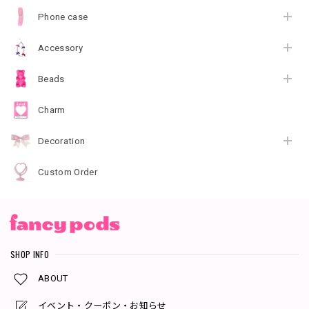
Phone case
Accessory
Beads
Charm
Decoration
Custom Order
SHOP INFO
ABOUT
イベント・クーポン・お知らせ