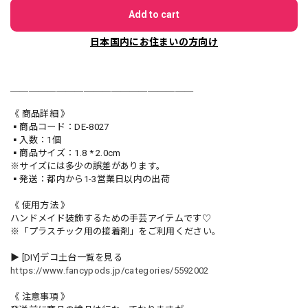
Add to cart
日本国内にお住まいの方向け
＿＿＿＿＿＿＿＿＿＿＿＿＿＿＿＿＿＿＿＿
《 商品詳細 》
▪️商品コード：DE-8027
▪️入数：1個
▪️商品サイズ：1.8 * 2.0cm
※サイズには多少の誤差があります。
▪️発送：都内から1-3営業日以内の出荷
《 使用方法 》
ハンドメイド装飾するための手芸アイテムです♡
※「プラスチック用の接着剤」をご利用ください。
▶︎ [DIY]デコ土台一覧を見る
https://www.fancypods.jp/categories/5592002
《 注意事項 》