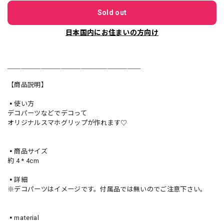
Sold out
日本国内にお住まいの方向け
＿＿＿＿＿＿＿＿＿＿＿＿＿＿＿＿＿＿＿＿
【商品説明】
▪️使い方
デコパーツなどでデコって
オリジナルスマホグリップが作れます♡
▪️商品サイズ
約 4 * 4cm
▪️詳細
※デコパーツはイメージです。付属品では無いのでご注意下さい。
▪️material