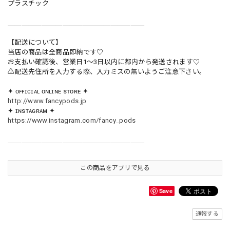
プラスチック
＿＿＿＿＿＿＿＿＿＿＿＿＿＿＿＿＿＿＿＿
【配送について】
当店の商品は全商品即納です♡︎
お支払い確認後、営業日1〜3日以内に都内から発送されます♡
⚠︎配送先住所を入力する際、入力ミスの無いようご注意下さい。
✦ ᴏꜰꜰɪᴄɪᴀʟ ᴏɴʟɪɴᴇ sᴛᴏʀᴇ ✦
http://www.fancypods.jp
✦ ɪɴsᴛᴀɢʀᴀᴍ ✦
https://www.instagram.com/fancy_pods
＿＿＿＿＿＿＿＿＿＿＿＿＿＿＿＿＿＿＿＿
この商品をアプリで見る
Save
通報する