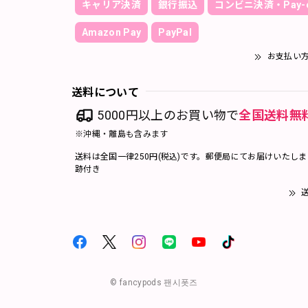
キャリア決済
銀行振込
コンビニ決済・Pay-e
Amazon Pay
PayPal
お支払い
送料について
5000円以上のお買い物で
全国送料無
※沖縄・離島も含みます
送料は全国一律250円(税込)です。郵便局にてお届けいたし
跡付き
送
© fancypods 팬시폿즈