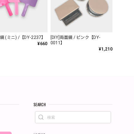
 手鏡 (ミニ) /【DY-2237】
[DIY]両面鏡 / ピンク【DY-
0011】
¥660
¥1,210
SEARCH