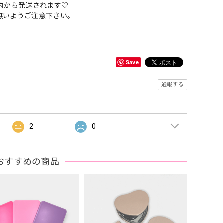
内から発送されます♡
無いようご注意下さい。
＿＿
Save
通報する
2
0
おすすめの商品