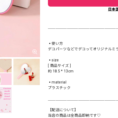
日本
＿＿＿＿＿＿＿＿＿＿＿＿＿＿＿＿＿＿
▪️使い方
デコパーツなどでデコってオリジナルミ
▪️size
[ 商品サイズ ]
約 18.5 * 13cm
▪️material
プラスチック
＿＿＿＿＿＿＿＿＿＿＿＿＿＿＿＿＿＿
【配送について】
当店の商品は全商品即納です♡︎