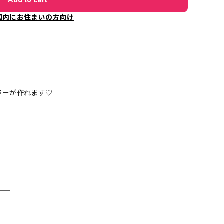
国内にお住まいの方向け
＿＿
ラーが作れます♡
＿＿