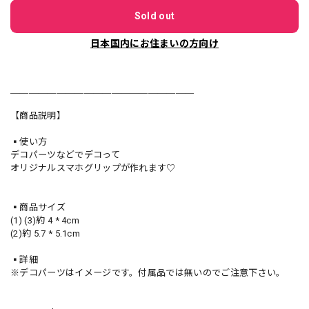
Sold out
日本国内にお住まいの方向け
＿＿＿＿＿＿＿＿＿＿＿＿＿＿＿＿＿＿＿＿
【商品説明】
▪️使い方
デコパーツなどでデコって
オリジナルスマホグリップが作れます♡
▪️商品サイズ
(1) (3)約 4 * 4cm
(2)約 5.7 * 5.1cm
▪️詳細
※デコパーツはイメージです。付属品では無いのでご注意下さい。