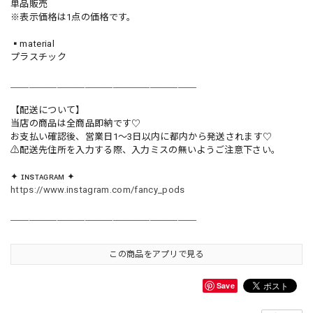
単品販売
※表示価格は1点の価格です。
▪️material
プラスチック
＿＿＿＿＿＿＿＿＿＿＿＿＿＿＿＿＿＿＿＿
【配送について】
当店の商品は全商品即納です♡︎
お支払い確認後、営業日1〜3日以内に都内から発送されます♡
⚠︎配送先住所を入力する際、入力ミスの無いようご注意下さい。
✦ ɪɴsᴛᴀɢʀᴀᴍ ✦
https://www.instagram.com/fancy_pods
＿＿＿＿＿＿＿＿＿＿＿＿＿＿＿＿＿＿＿＿
この商品をアプリで見る
Save