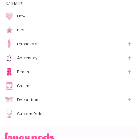
CATEGORY
New
Best
Phone case
Accessory
Beads
Charm
Decoration
Custom Order