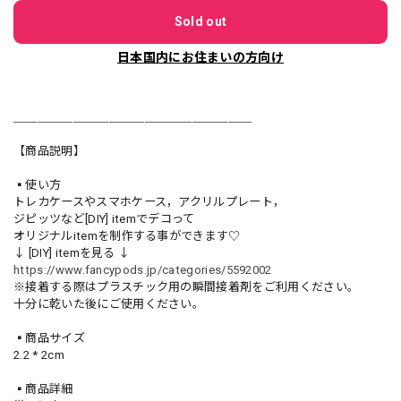
Sold out
日本国内にお住まいの方向け
＿＿＿＿＿＿＿＿＿＿＿＿＿＿＿＿＿＿＿＿
【商品説明】
▪️使い方
トレカケースやスマホケース，アクリルプレート，
ジピッツなど[DIY] itemでデコって
オリジナルitemを制作する事ができます♡
↓ [DIY] itemを見る ↓
https://www.fancypods.jp/categories/5592002
※接着する際はプラスチック用の瞬間接着剤をご利用ください。
十分に乾いた後にご使用ください。
▪️商品サイズ
2.2 * 2cm
▪️商品詳細