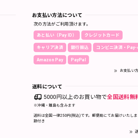
お支払い方法について
次の方法がご利用頂けます。
あと払い（Pay ID）
クレジットカード
キャリア決済
銀行振込
コンビニ決済・Pay-e
Amazon Pay
PayPal
お支払い
送料について
5000円以上のお買い物で
全国送料無
※沖縄・離島も含みます
送料は全国一律250円(税込)です。郵便局にてお届けいたし
跡付き
送