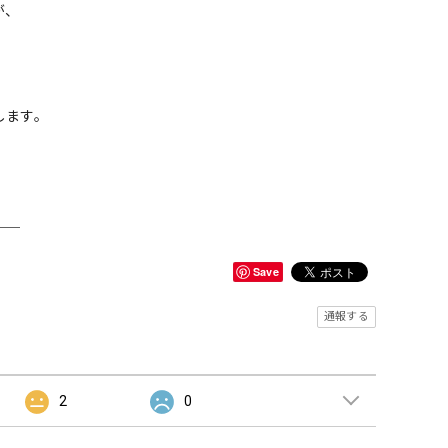
が、
。
します。
＿＿
Save
通報する
2
0