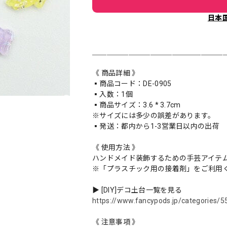
日本
＿＿＿＿＿＿＿＿＿＿＿＿＿＿＿＿＿＿
《 商品詳細 》
▪️商品コード：DE-0905
▪️入数：1個
▪️商品サイズ：3.6 * 3.7cm
※サイズには多少の誤差があります。
▪️発送：都内から1-3営業日以内の出荷
《 使用方法 》
ハンドメイド装飾するための手芸アイテ
※「プラスチック用の接着剤」をご利用
▶︎ [DIY]デコ土台一覧を見る
https://www.fancypods.jp/categories/
《 注意事項 》