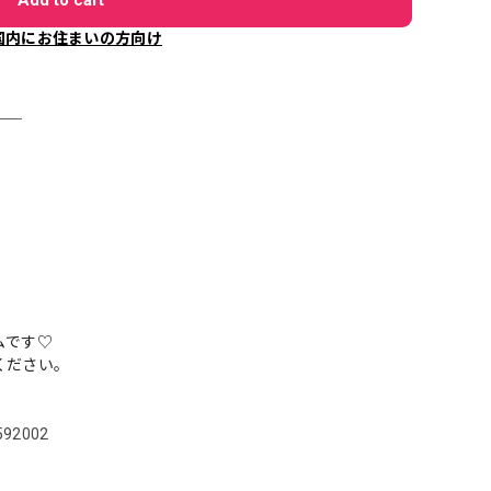
国内にお住まいの方向け
＿＿
ムです♡
ください。
5592002