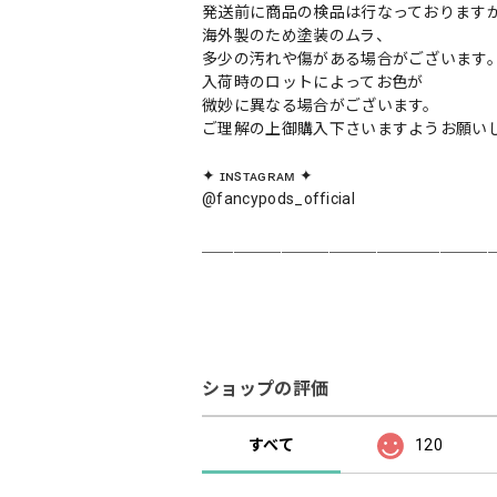
発送前に商品の検品は行なっております
海外製のため塗装のムラ、
多少の汚れや傷がある場合がございます
入荷時のロットによってお色が
微妙に異なる場合がございます。
ご理解の上御購入下さいますようお願い
✦ ɪɴsᴛᴀɢʀᴀᴍ ✦
@fancypods_official
＿＿＿＿＿＿＿＿＿＿＿＿＿＿＿＿＿＿
ショップの評価
すべて
120