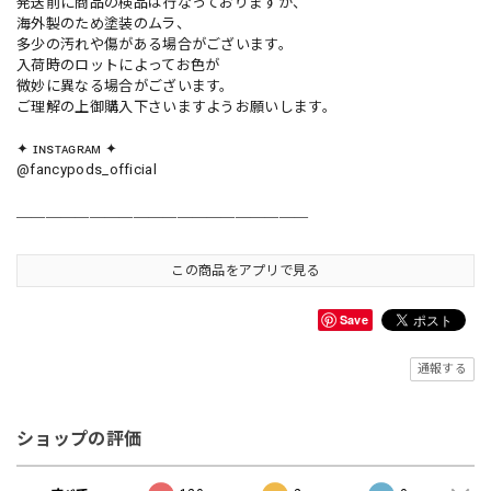
発送前に商品の検品は行なっておりますが、
海外製のため塗装のムラ、
多少の汚れや傷がある場合がございます。
入荷時のロットによってお色が
微妙に異なる場合がございます。
ご理解の上御購入下さいますようお願いします。
✦ ɪɴsᴛᴀɢʀᴀᴍ ✦
@fancypods_official
＿＿＿＿＿＿＿＿＿＿＿＿＿＿＿＿＿＿＿＿
この商品をアプリで見る
Save
通報する
ショップの評価