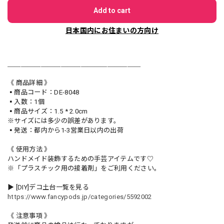
Add to cart
日本国内にお住まいの方向け
＿＿＿＿＿＿＿＿＿＿＿＿＿＿＿＿＿＿＿＿
《 商品詳細 》
▪️商品コード：DE-8048
▪️入数：1個
▪️商品サイズ：1.5 * 2.0cm
※サイズには多少の誤差があります。
▪️発送：都内から1-3営業日以内の出荷
《 使用方法 》
ハンドメイド装飾するための手芸アイテムです♡
※「プラスチック用の接着剤」をご利用ください。
▶︎ [DIY]デコ土台一覧を見る
https://www.fancypods.jp/categories/5592002
《 注意事項 》