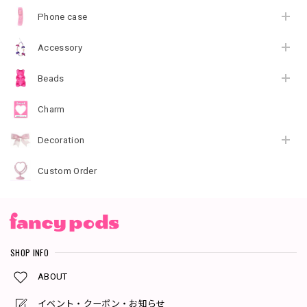
Phone case
Accessory
Beads
Charm
Decoration
Custom Order
SHOP INFO
ABOUT
イベント・クーポン・お知らせ