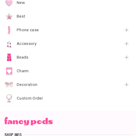
New
Best
Phone case
Accessory
Beads
Charm
Decoration
Custom Order
SHOP INFO