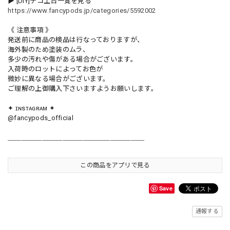
▶︎ [DIY]デコ土台一覧を見る
https://www.fancypods.jp/categories/5592002
《 注意事項 》
発送前に商品の検品は行なっておりますが、
海外製のため塗装のムラ、
多少の汚れや傷がある場合がございます。
入荷時のロットによってお色が
微妙に異なる場合がございます。
ご理解の上御購入下さいますようお願いします。
✦ ɪɴsᴛᴀɢʀᴀᴍ ✦
@fancypods_official
＿＿＿＿＿＿＿＿＿＿＿＿＿＿＿＿＿＿＿＿
この商品をアプリで見る
Save
通報する