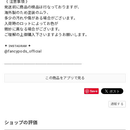
《 注意事項 》
発送前に商品の検品は行なっておりますが、
海外製のため塗装のムラ、
多少の汚れや傷がある場合がございます。
入荷時のロットによってお色が
微妙に異なる場合がございます。
ご理解の上御購入下さいますようお願いします。
✦ ɪɴsᴛᴀɢʀᴀᴍ ✦
@fancypods_official
＿＿＿＿＿＿＿＿＿＿＿＿＿＿＿＿＿＿＿＿
この商品をアプリで見る
Save
通報する
ショップの評価