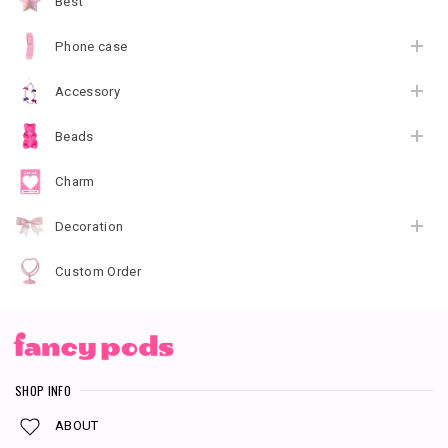
Best
Phone case
Accessory
Beads
Charm
Decoration
Custom Order
SHOP INFO
ABOUT