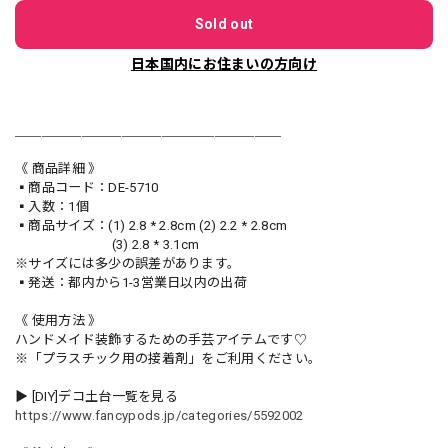
Sold out
日本国内にお住まいの方向け
＿＿＿＿＿＿＿＿＿＿＿＿＿＿＿＿＿＿＿＿
《 商品詳細 》
▪️商品コード：DE-5710
▪️入数：1個
▪️商品サイズ：(1) 2.8 * 2.8cm (2) 2.2 * 2.8cm
(3) 2.8 * 3.1cm
※サイズには多少の誤差があります。
▪️発送：都内から1-3営業日以内の出荷
《 使用方法 》
ハンドメイド装飾するための手芸アイテムです♡
※「プラスチック用の接着剤」をご利用ください。
▶︎ [DIY]デコ土台一覧を見る
https://www.fancypods.jp/categories/5592002