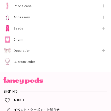
Phone case
Accessory
Beads
Charm
Decoration
Custom Order
SHOP INFO
ABOUT
イベント・クーポン・お知らせ