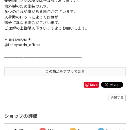
発送前に商品の検品は行なっておりますが、
海外製のため塗装のムラ、
多少の汚れや傷がある場合がございます。
入荷時のロットによってお色が
微妙に異なる場合がございます。
ご理解の上御購入下さいますようお願いします。
✦ ɪɴsᴛᴀɢʀᴀᴍ ✦
@fancypods_official
＿＿＿＿＿＿＿＿＿＿＿＿＿＿＿＿＿＿＿＿
この商品をアプリで見る
Save
通報する
ショップの評価