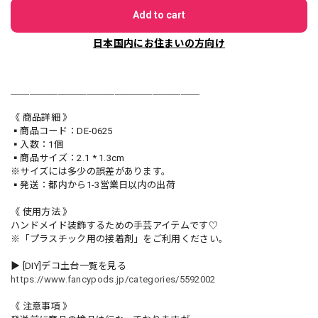
Add to cart
日本国内にお住まいの方向け
＿＿＿＿＿＿＿＿＿＿＿＿＿＿＿＿＿＿＿＿
《 商品詳細 》
▪️商品コード：DE-0625
▪️入数：1個
▪️商品サイズ：2.1 * 1.3cm
※サイズには多少の誤差があります。
▪️発送：都内から1-3営業日以内の出荷
《 使用方法 》
ハンドメイド装飾するための手芸アイテムです♡
※「プラスチック用の接着剤」をご利用ください。
▶︎ [DIY]デコ土台一覧を見る
https://www.fancypods.jp/categories/5592002
《 注意事項 》