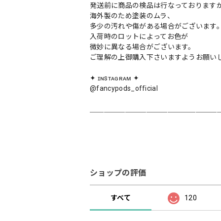
発送前に商品の検品は行なっております
海外製のため塗装のムラ、
多少の汚れや傷がある場合がございます
入荷時のロットによってお色が
微妙に異なる場合がございます。
ご理解の上御購入下さいますようお願い
✦ ɪɴsᴛᴀɢʀᴀᴍ ✦
@fancypods_official
＿＿＿＿＿＿＿＿＿＿＿＿＿＿＿＿＿＿
ショップの評価
すべて
120