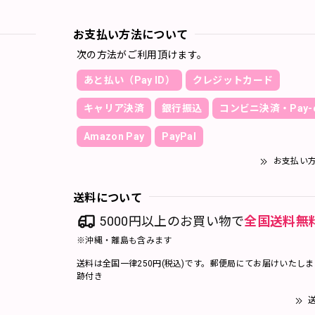
お支払い方法について
次の方法がご利用頂けます。
あと払い（Pay ID）
クレジットカード
キャリア決済
銀行振込
コンビニ決済・Pay-e
Amazon Pay
PayPal
お支払い
送料について
5000円以上のお買い物で
全国送料無
※沖縄・離島も含みます
送料は全国一律250円(税込)です。郵便局にてお届けいたし
跡付き
送