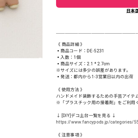
日本
＿＿＿＿＿＿＿＿＿＿＿＿＿＿＿＿＿＿
《 商品詳細 》
▪️商品コード：DE-5231
▪️入数：1個
▪️商品サイズ：2.1 * 2.7cm
※サイズには多少の誤差があります。
▪️発送：都内から1-3営業日以内の出荷
《 使用方法 》
ハンドメイド装飾するための手芸アイテ
※「プラスチック用の接着剤」をご利用
↓ [DIY]デコ土台一覧を見る ↓
https://www.fancypods.jp/categories/
《 注意事項 》