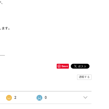
が、
。
します。
＿＿
Save
通報する
2
0