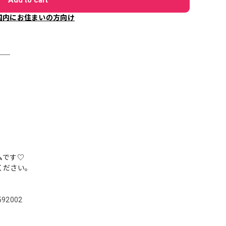
国内にお住まいの方向け
＿＿
ムです♡
ください。
5592002