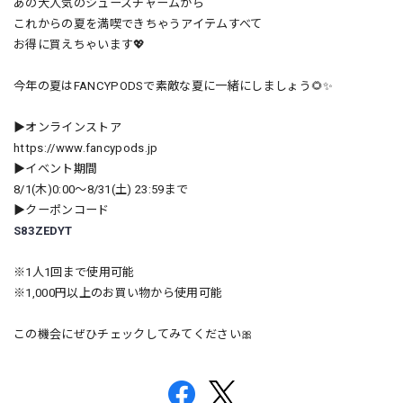
あの大人気のシューズチャームから
これからの夏を満喫できちゃうアイテムすべて
お得に買えちゃいます💖
今年の夏はFANCYPODSで素敵な夏に一緒にしましょう🌻✨
▶オンラインストア
https://www.fancypods.jp
▶イベント期間
8/1(木)0:00〜8/31(土) 23:59まで
▶クーポンコード
S83ZEDYT
※1人1回まで使用可能
※1,000円以上のお買い物から使用可能
この機会にぜひチェックしてみてください🎀