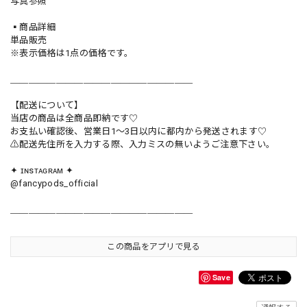
写真参照
▪️商品詳細
単品販売
※表示価格は1点の価格です。
＿＿＿＿＿＿＿＿＿＿＿＿＿＿＿＿＿＿＿＿
【配送について】
当店の商品は全商品即納です♡︎
お支払い確認後、営業日1〜3日以内に都内から発送されます♡
⚠︎配送先住所を入力する際、入力ミスの無いようご注意下さい。
✦ ɪɴsᴛᴀɢʀᴀᴍ ✦
@fancypods_official
＿＿＿＿＿＿＿＿＿＿＿＿＿＿＿＿＿＿＿＿
この商品をアプリで見る
Save