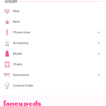
CATEGORY
New
Best
Phone case
Accessory
Beads
Charm
Decoration
Custom Order