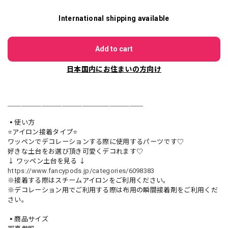
International shipping available
Add to cart
日本国内にお住まいの方向け
＿＿＿＿＿＿＿＿＿＿＿＿＿＿＿＿＿＿＿＿
▪️使い方
⭐️アイロン接着タイプ⭐️
ワッペンでデコレーションする際に使用するパーツです♡
好きな土台をお選び頂き可愛くデコれます♡
↓ ワッペン土台を見る ↓
https://www.fancypods.jp/categories/6098383
※接着する際はスチームアイロンをご利用ください。
※デコレーション用でご利用する際は布用の瞬間接着剤をご利用くだ
さい。
▪️商品サイズ