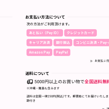
お支払い方法について
次の方法がご利用頂けます。
あと払い（Pay ID）
クレジットカード
キャリア決済
銀行振込
コンビニ決済・Pay-e
Amazon Pay
PayPal
お支払い
送料について
5000円以上のお買い物で
全国送料無
※沖縄・離島も含みます
送料は全国一律250円(税込)です。郵便局にてお届けいたし
跡付き