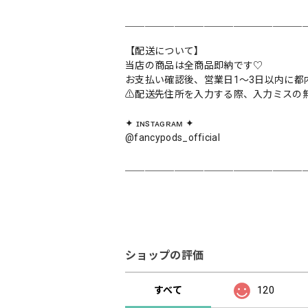
＿＿＿＿＿＿＿＿＿＿＿＿＿＿＿＿＿＿
【配送について】
当店の商品は全商品即納です♡︎
お支払い確認後、営業日1〜3日以内に都
⚠︎配送先住所を入力する際、入力ミスの
✦ ɪɴsᴛᴀɢʀᴀᴍ ✦
@fancypods_official
＿＿＿＿＿＿＿＿＿＿＿＿＿＿＿＿＿＿
ショップの評価
すべて
120