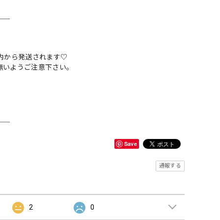
＿＿
内から発送されます♡
無いようご注意下さい。
＿＿
Save
通報する
2
0