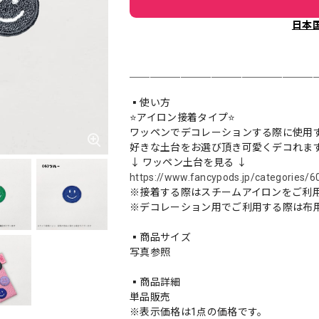
日本
＿＿＿＿＿＿＿＿＿＿＿＿＿＿＿＿＿＿
▪️使い方
⭐️アイロン接着タイプ⭐️
ワッペンでデコレーションする際に使用
好きな土台をお選び頂き可愛くデコれま
↓ ワッペン土台を見る ↓
https://www.fancypods.jp/categories/
※接着する際はスチームアイロンをご利
※デコレーション用でご利用する際は布
▪️商品サイズ
写真参照
▪️商品詳細
単品販売
※表示価格は1点の価格です。