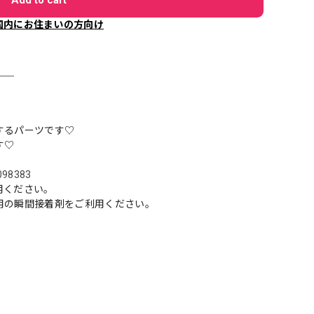
国内にお住まいの方向け
＿＿
するパーツです♡
す♡
6098383
用ください。
用の瞬間接着剤をご利用ください。