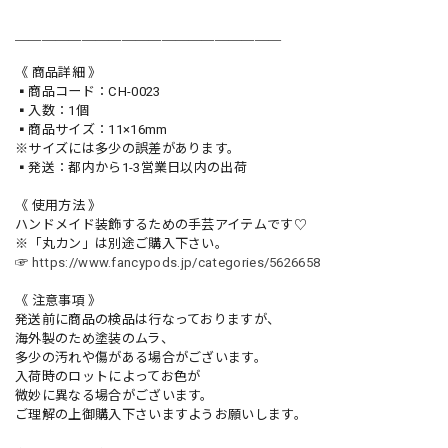
＿＿＿＿＿＿＿＿＿＿＿＿＿＿＿＿＿＿＿＿
《 商品詳細 》
▪️商品コード：CH-0023
▪️入数：1個
▪️商品サイズ：11×16mm
※サイズには多少の誤差があります。
▪️発送：都内から1-3営業日以内の出荷
《 使用方法 》
ハンドメイド装飾するための手芸アイテムです♡
※「丸カン」は別途ご購入下さい。
☞
https://www.fancypods.jp/categories/5626658
《 注意事項 》
発送前に商品の検品は行なっておりますが、
海外製のため塗装のムラ、
多少の汚れや傷がある場合がございます。
入荷時のロットによってお色が
微妙に異なる場合がございます。
ご理解の上御購入下さいますようお願いします。