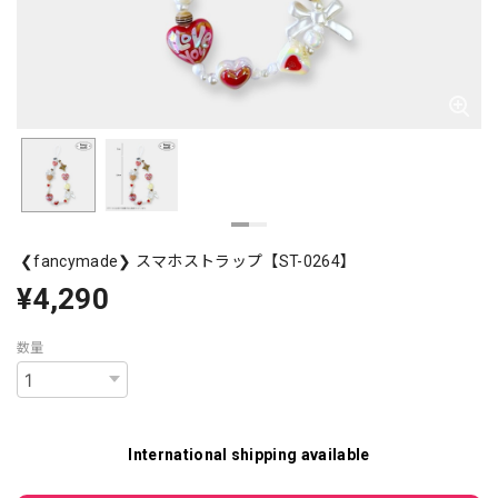
❮fancymade❯ スマホストラップ【ST-0264】
¥4,290
数量
International shipping available