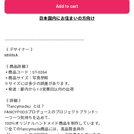
Add to cart
日本国内にお住まいの方向け
＿＿＿＿＿＿＿＿＿＿＿＿＿＿＿＿＿＿＿＿
《 デザイナー 》
MIRINA
《 商品詳細 》
▪️商品コード：ST-0264
▪️商品サイズ：写真参照
※サイズには多少の誤差があります。
▪️発送：都内から1-3営業日以内の出荷
《 詳細 》
『fancymade』とは？
FANCYPODSプロデュースのプロジェクトブランド✨
一つ一つ気持ちを込めて、
100％オリジナルハンドメイド商品を制作しています。
♡全てのfancymade商品には、高品質金具の