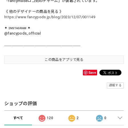
「fancymadeロゴ刻印チャーム」が装着されています。
《 他のデザイナーの商品を見る 》
https://www.fancypods.jp/blog/2023/12/07/001149
✦ ɪɴsᴛᴀɢʀᴀᴍ ✦
@fancypods_official
＿＿＿＿＿＿＿＿＿＿＿＿＿＿＿＿＿＿＿＿
この商品をアプリで見る
Save
通報する
ショップの評価
すべて
120
2
0