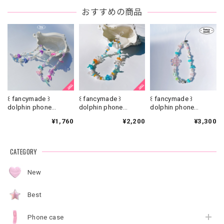
おすすめの商品
꒰ fancymade ꒱
꒰ fancymade ꒱
꒰ fancymade ꒱
dolphin phone
dolphin phone
dolphin phone
strap【SR-0186】
strap【SR-0226】
strap【ST-0345】
¥1,760
¥2,200
¥3,300
CATEGORY
New
Best
Phone case