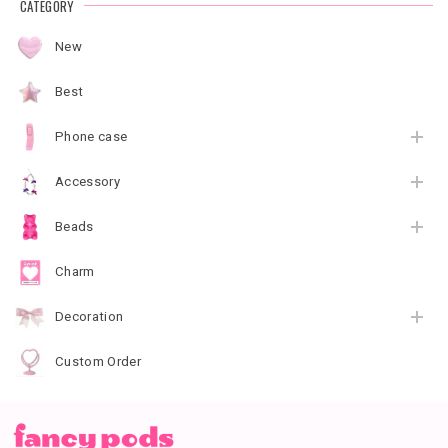
CATEGORY
New
Best
Phone case
Accessory
Beads
Charm
Decoration
Custom Order