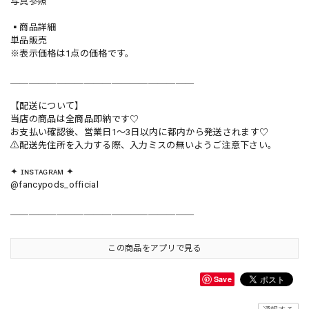
写真参照
▪️商品詳細
単品販売
※表示価格は1点の価格です。
＿＿＿＿＿＿＿＿＿＿＿＿＿＿＿＿＿＿＿＿
【配送について】
当店の商品は全商品即納です♡︎
お支払い確認後、営業日1〜3日以内に都内から発送されます♡
⚠︎配送先住所を入力する際、入力ミスの無いようご注意下さい。
✦ ɪɴsᴛᴀɢʀᴀᴍ ✦
@fancypods_official
＿＿＿＿＿＿＿＿＿＿＿＿＿＿＿＿＿＿＿＿
この商品をアプリで見る
Save