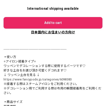
International shipping available
Add to cart
日本国内にお住まいの方向け
＿＿＿＿＿＿＿＿＿＿＿＿＿＿＿＿＿＿＿＿
▪️使い方
⭐️アイロン接着タイプ⭐️
ワッペンでデコレーションする際に使用するパーツです♡
好きな土台をお選び頂き可愛くデコれます♡
↓ ワッペン土台を見る ↓
https://www.fancypods.jp/categories/6098383
※接着する際はスチームアイロンをご利用ください。
※デコレーション用でご利用する際は布用の瞬間接着剤をご利用くだ
さい。
▪️商品サイズ