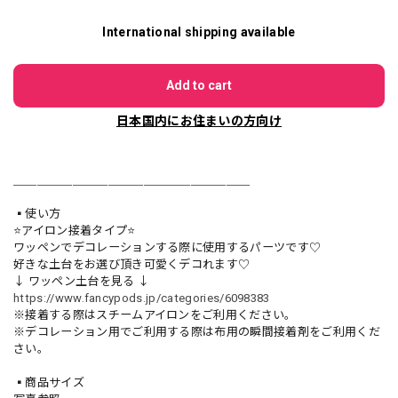
International shipping available
Add to cart
日本国内にお住まいの方向け
＿＿＿＿＿＿＿＿＿＿＿＿＿＿＿＿＿＿＿＿
▪️使い方
⭐️アイロン接着タイプ⭐️
ワッペンでデコレーションする際に使用するパーツです♡
好きな土台をお選び頂き可愛くデコれます♡
↓ ワッペン土台を見る ↓
https://www.fancypods.jp/categories/6098383
※接着する際はスチームアイロンをご利用ください。
※デコレーション用でご利用する際は布用の瞬間接着剤をご利用くだ
さい。
▪️商品サイズ