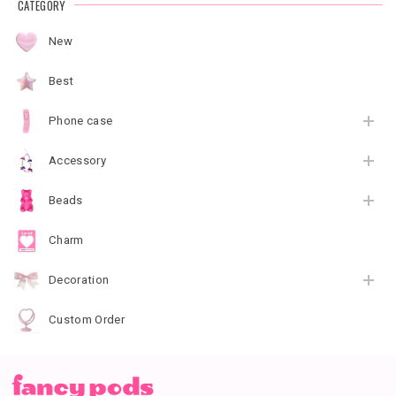
CATEGORY
New
Best
Phone case
Accessory
Beads
Charm
Decoration
Custom Order