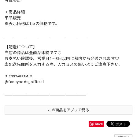
写真参照
▪️商品詳細
単品販売
※表示価格は1点の価格です。
＿＿＿＿＿＿＿＿＿＿＿＿＿＿＿＿＿＿＿＿
【配送について】
当店の商品は全商品即納です♡︎
お支払い確認後、営業日1〜3日以内に都内から発送されます♡
⚠︎配送先住所を入力する際、入力ミスの無いようご注意下さい。
✦ ɪɴsᴛᴀɢʀᴀᴍ ✦
@fancypods_official
＿＿＿＿＿＿＿＿＿＿＿＿＿＿＿＿＿＿＿＿
この商品をアプリで見る
Save