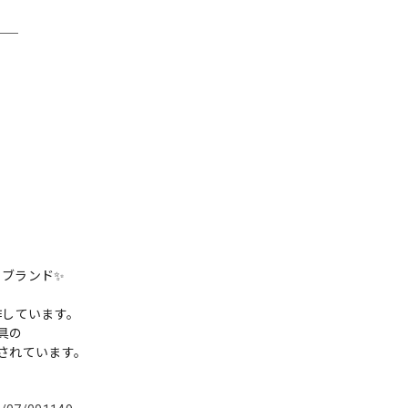
＿＿
トブランド✨
作しています。
金具の
着されています。