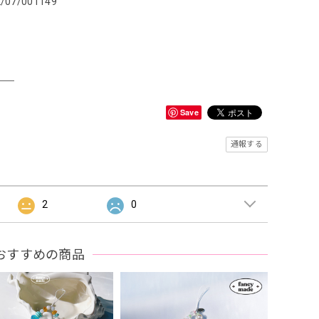
2/07/001149
＿＿
Save
通報する
2
0
おすすめの商品