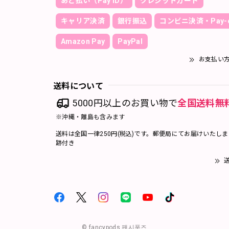
あと払い（Pay ID）
クレジットカード
キャリア決済
銀行振込
コンビニ決済・Pay-e
Amazon Pay
PayPal
お支払い
送料について
5000円以上のお買い物で
全国送料無
※沖縄・離島も含みます
送料は全国一律250円(税込)です。郵便局にてお届けいたし
跡付き
送
© fancypods 팬시폿즈