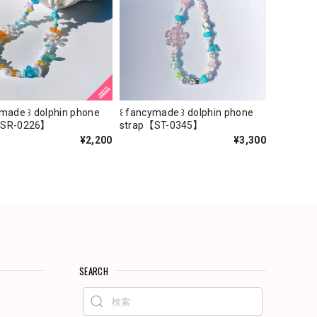
ymade ꒱ dolphin phone
꒰ fancymade ꒱ dolphin phone
【SR-0226】
strap【ST-0345】
¥2,200
¥3,300
SEARCH