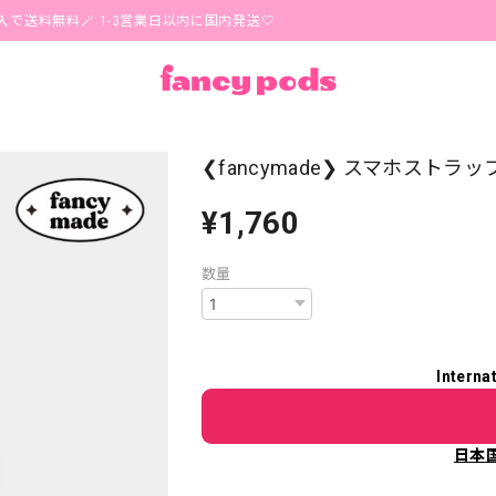
無料🪄 1-3営業日以内に国内発送🤍
❮fancymade❯ スマホストラップ
¥1,760
数量
Interna
日本