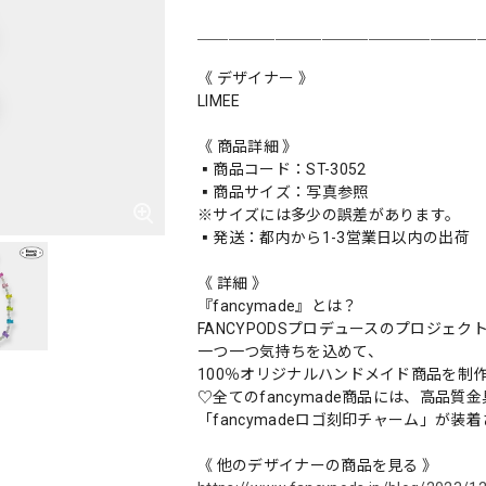
＿＿＿＿＿＿＿＿＿＿＿＿＿＿＿＿＿＿
《 デザイナー 》
LIMEE
《 商品詳細 》
▪️商品コード：ST-3052
▪️商品サイズ：写真参照
※サイズには多少の誤差があります。
▪️発送：都内から1-3営業日以内の出荷
《 詳細 》
『fancymade』とは？
FANCYPODSプロデュースのプロジェク
一つ一つ気持ちを込めて、
100％オリジナルハンドメイド商品を制
♡全てのfancymade商品には、高品質
「fancymadeロゴ刻印チャーム」が装
《 他のデザイナーの商品を見る 》