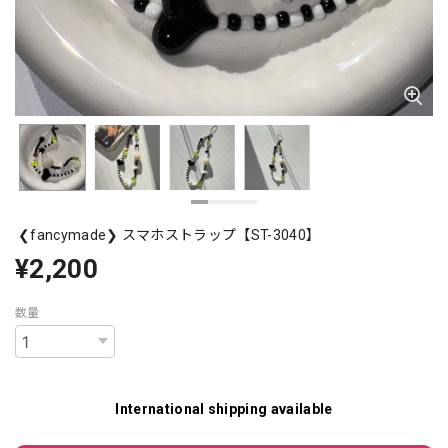
❮fancymade❯ スマホストラップ【ST-3040】
¥2,200
数量
International shipping available