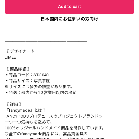
Add to cart
日本国内にお住まいの方向け
＿＿＿＿＿＿＿＿＿＿＿＿＿＿＿＿＿＿＿＿
《 デザイナー 》
LIMEE
《 商品詳細 》
▪️商品コード：ST-3040
▪️商品サイズ：写真参照
※サイズには多少の誤差があります。
▪️発送：都内から1-3営業日以内の出荷
《 詳細 》
『fancymade』とは？
FANCYPODSプロデュースのプロジェクトブランド✨
一つ一つ気持ちを込めて、
100％オリジナルハンドメイド商品を制作しています。
♡全てのfancymade商品には、高品質金具の