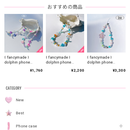
おすすめの商品
꒰ fancymade ꒱
꒰ fancymade ꒱
꒰ fancymade ꒱
dolphin phone
dolphin phone
dolphin phone
strap【SR-0186】
strap【SR-0226】
strap【ST-0345】
¥1,760
¥2,200
¥3,300
CATEGORY
New
Best
Phone case