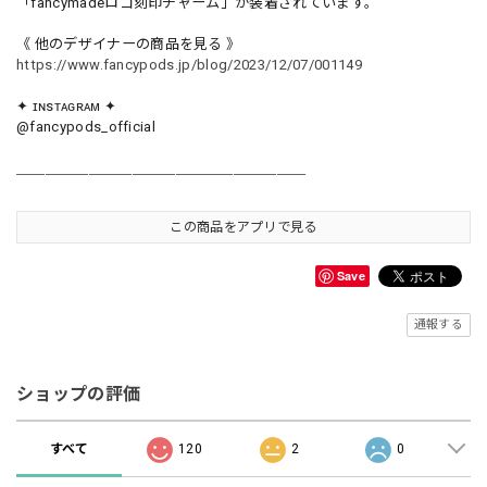
「fancymadeロゴ刻印チャーム」が装着されています。
《 他のデザイナーの商品を見る 》
https://www.fancypods.jp/blog/2023/12/07/001149
✦ ɪɴsᴛᴀɢʀᴀᴍ ✦
@fancypods_official
＿＿＿＿＿＿＿＿＿＿＿＿＿＿＿＿＿＿＿＿
この商品をアプリで見る
Save
通報する
ショップの評価
すべて
120
2
0