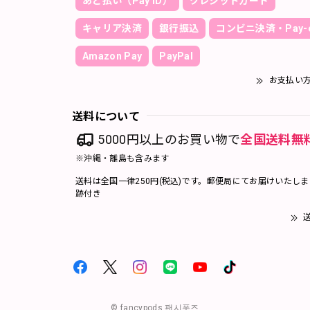
あと払い（Pay ID）
クレジットカード
キャリア決済
銀行振込
コンビニ決済・Pay-e
Amazon Pay
PayPal
お支払い
送料について
5000円以上のお買い物で
全国送料無
※沖縄・離島も含みます
送料は全国一律250円(税込)です。郵便局にてお届けいたし
跡付き
送
© fancypods 팬시폿즈