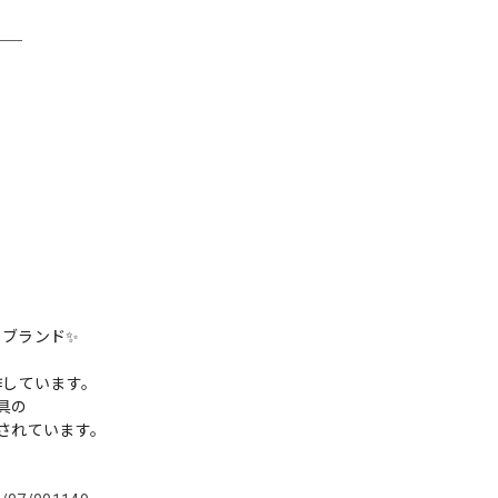
＿＿
トブランド✨
作しています。
金具の
着されています。