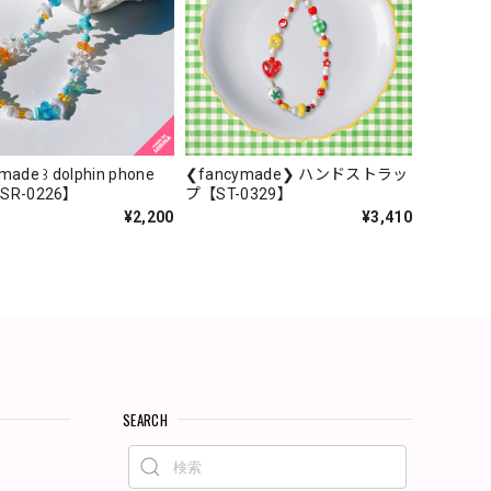
ymade ꒱ dolphin phone
❮fancymade❯ ハンドストラッ
【SR-0226】
プ【ST-0329】
¥2,200
¥3,410
SEARCH