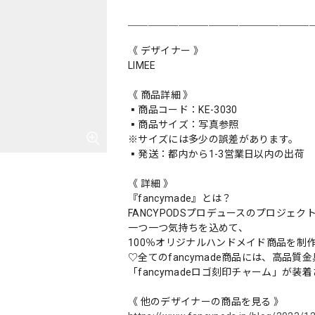
＿＿＿＿＿＿＿＿＿＿＿＿＿＿＿＿＿＿
《 デザイナー 》
LIMEE
《 商品詳細 》
▪️商品コード：KE-3030
▪️商品サイズ：写真参照
※サイズには多少の誤差があります。
▪️発送：都内から1-3営業日以内の出荷
《 詳細 》
『fancymade』とは？
FANCYPODSプロデュースのプロジェク
一つ一つ気持ちを込めて、
100％オリジナルハンドメイド商品を制
♡全てのfancymade商品には、高品質
「fancymadeロゴ刻印チャーム」が装
《 他のデザイナーの商品を見る 》