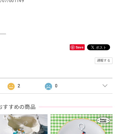
2/07/001149
＿＿
Save
通報する
2
0
おすすめの商品