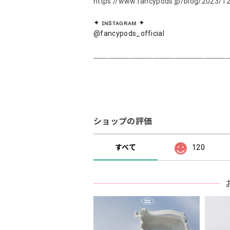
https://www.fancypods.jp/blog/2023/1
✦ ɪɴsᴛᴀɢʀᴀᴍ ✦
@fancypods_official
＿＿＿＿＿＿＿＿＿＿＿＿＿＿＿＿＿＿
ショップの評価
すべて
120