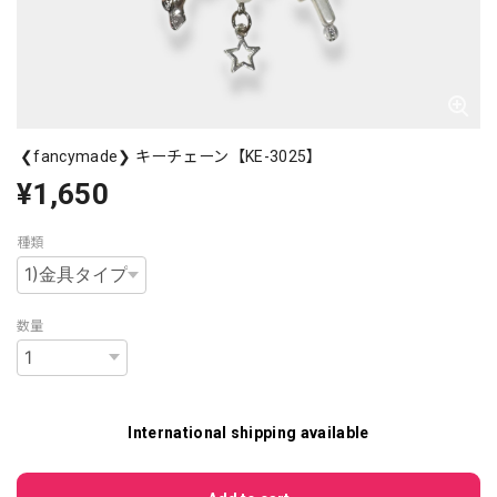
❮fancymade❯ キーチェーン【KE-3025】
¥1,650
種類
数量
International shipping available