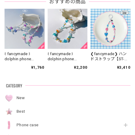
おすすめの商品
꒰ fancymade ꒱
꒰ fancymade ꒱
❮fancymade❯ ハン
dolphin phone
dolphin phone
ドストラップ【ST-
strap【SR-0186】
strap【SR-0226】
0329】
¥1,760
¥2,200
¥3,410
CATEGORY
New
Best
Phone case