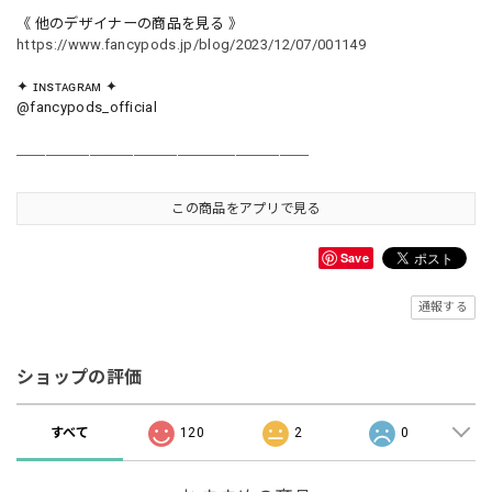
《 他のデザイナーの商品を見る 》
https://www.fancypods.jp/blog/2023/12/07/001149
✦ ɪɴsᴛᴀɢʀᴀᴍ ✦
@fancypods_official
＿＿＿＿＿＿＿＿＿＿＿＿＿＿＿＿＿＿＿＿
この商品をアプリで見る
Save
通報する
ショップの評価
すべて
120
2
0