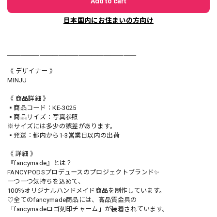
Add to cart
日本国内にお住まいの方向け
＿＿＿＿＿＿＿＿＿＿＿＿＿＿＿＿＿＿＿＿
《 デザイナー 》
MINJU
《 商品詳細 》
▪️商品コード：KE-3025
▪️商品サイズ：写真参照
※サイズには多少の誤差があります。
▪️発送：都内から1-3営業日以内の出荷
《 詳細 》
『fancymade』とは？
FANCYPODSプロデュースのプロジェクトブランド✨
一つ一つ気持ちを込めて、
100％オリジナルハンドメイド商品を制作しています。
♡全てのfancymade商品には、高品質金具の
「fancymadeロゴ刻印チャーム」が装着されています。