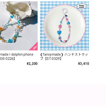
ymade ꒱ dolphin phone
❮fancymade❯ ハンドストラッ
【SR-0226】
プ【ST-0329】
¥2,200
¥3,410