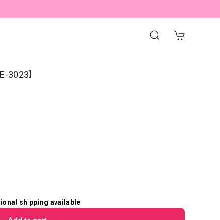
E-3023】
tional shipping available
Add to cart