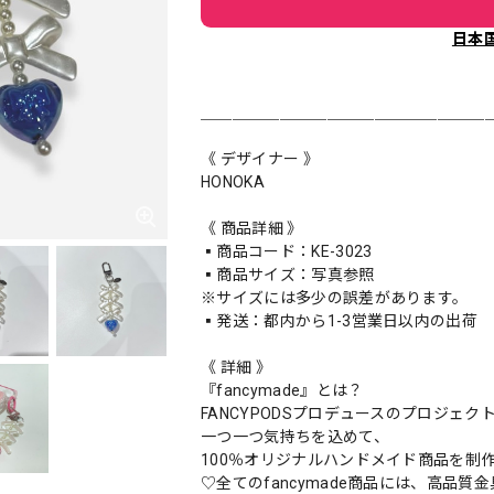
日本
＿＿＿＿＿＿＿＿＿＿＿＿＿＿＿＿＿＿
《 デザイナー 》
HONOKA
《 商品詳細 》
▪️商品コード：KE-3023
▪️商品サイズ：写真参照
※サイズには多少の誤差があります。
▪️発送：都内から1-3営業日以内の出荷
《 詳細 》
『fancymade』とは？
FANCYPODSプロデュースのプロジェク
一つ一つ気持ちを込めて、
100％オリジナルハンドメイド商品を制
♡全てのfancymade商品には、高品質