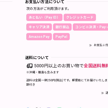
お支払い方法について
次の方法がご利用頂けます。
あと払い（Pay ID）
クレジットカード
キャリア決済
銀行振込
コンビニ決済・Pay-e
Amazon Pay
PayPal
お支払い
送料について
5000円以上のお買い物で
全国送料無
※沖縄・離島も含みます
送料は全国一律250円(税込)です。郵便局にてお届けいたし
跡付き
送