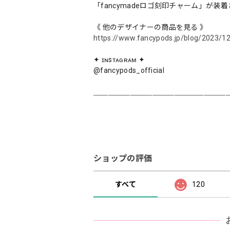
「fancymadeロゴ刻印チャーム」が装
《 他のデザイナーの商品を見る 》
https://www.fancypods.jp/blog/2023/1
✦ ɪɴsᴛᴀɢʀᴀᴍ ✦
@fancypods_official
＿＿＿＿＿＿＿＿＿＿＿＿＿＿＿＿＿＿
ショップの評価
すべて
120