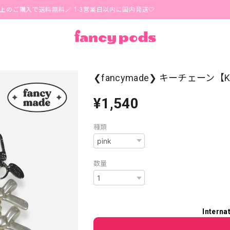
購入で送料無料🪄 1-3営業日以内に国内発送🤍
❮fancymade❯ キーチェーン【K
¥1,540
種類
数量
Interna