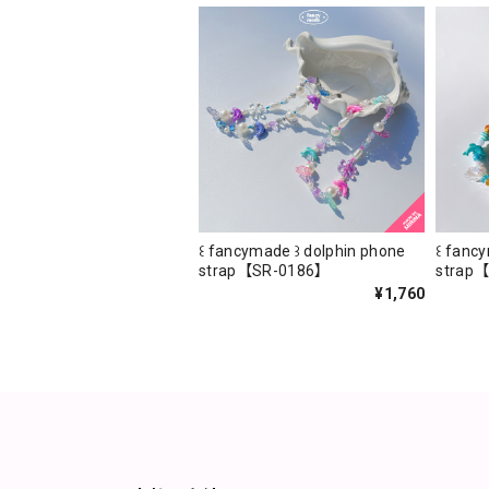
꒰ fancymade ꒱ dolphin phone
꒰ fanc
strap【SR-0186】
strap
¥1,760