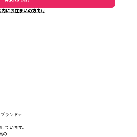
国内にお住まいの方向け
＿＿
トブランド✨
作しています。
金具の