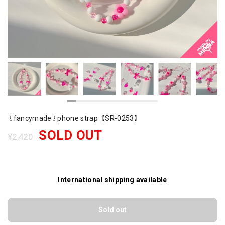
꒰ fancymade ꒱ phone strap【SR-0253】
SOLD OUT
¥2,420
International shipping available
Sold out