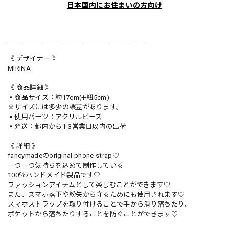
日本国内にお住まいの方向け
＿＿＿＿＿＿＿＿＿＿＿＿＿＿＿＿＿＿＿＿
《 デザイナー 》
MIRINA
《 商品詳細 》
▪️商品サイズ：約17cm(➕紐5cm)
※サイズには多少の誤差があります。
▪️使用パーツ：アクリルビーズ
▪️発送：都内から1-3営業日以内の出荷
《 詳細 》
fancymadeのoriginal phone strap♡
一つ一つ気持ちを込めて制作している
100％ハンドメイド製品です♡
ファッションアイテムとして楽しむことができます♡
また、スマホ落下や紛失から守るためにも使用されます♡
スマホストラップを取り付けることで手から滑り落ちたり、
ポケットから落ちたりすることを防ぐことができます♡