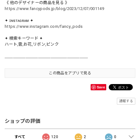
《 他のデザイナーの商品を見る 》
https://www.fancypods.jp/blog/2023/12/07/001149
✦ ɪɴsᴛᴀɢʀᴀᴍ ✦
https://www.instagram.com/fancy_pods
✦ 検索キーワード ✦
ハート,雲,お花,リボン,ピンク
＿＿＿＿＿＿＿＿＿＿＿＿＿＿＿＿＿＿＿＿
この商品をアプリで見る
Save
通報する
ショップの評価
すべて
120
2
0