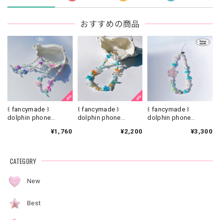
おすすめの商品
꒰ fancymade ꒱
꒰ fancymade ꒱
꒰ fancymade ꒱
dolphin phone
dolphin phone
dolphin phone
strap【SR-0186】
strap【SR-0226】
strap【ST-0345】
¥1,760
¥2,200
¥3,300
CATEGORY
New
Best