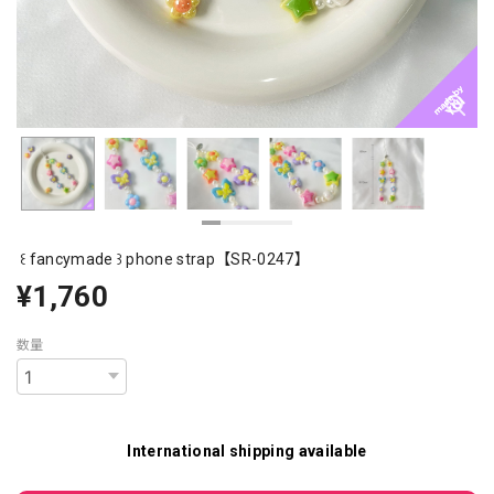
꒰ fancymade ꒱ phone strap【SR-0247】
¥1,760
数量
International shipping available