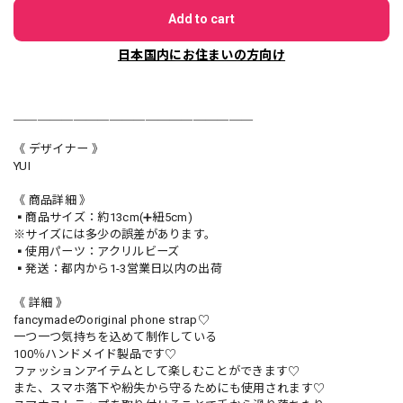
Add to cart
日本国内にお住まいの方向け
＿＿＿＿＿＿＿＿＿＿＿＿＿＿＿＿＿＿＿＿
《 デザイナー 》
YUI
《 商品詳細 》
▪️商品サイズ：約13cm(➕紐5cm)
※サイズには多少の誤差があります。
▪️使用パーツ：アクリルビーズ
▪️発送：都内から1-3営業日以内の出荷
《 詳細 》
fancymadeのoriginal phone strap♡
一つ一つ気持ちを込めて制作している
100％ハンドメイド製品です♡
ファッションアイテムとして楽しむことができます♡
また、スマホ落下や紛失から守るためにも使用されます♡