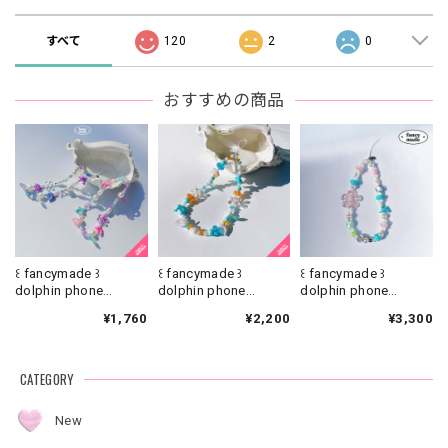
すべて
120
2
0
おすすめの商品
꒰ fancymade ꒱
꒰ fancymade ꒱
꒰ fancymade ꒱
dolphin phone
dolphin phone
dolphin phone
strap【SR-0186】
strap【SR-0226】
strap【ST-0345】
¥1,760
¥2,200
¥3,300
CATEGORY
New