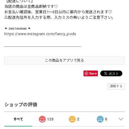
【配送について】
当店の商品は全商品即納です♡︎
お支払い確認後、営業日1〜3日以内に都内から発送されます♡
⚠︎配送先住所を入力する際、入力ミスの無いようご注意下さい。
✦ ɪɴsᴛᴀɢʀᴀᴍ ✦
https://www.instagram.com/fancy_pods
＿＿＿＿＿＿＿＿＿＿＿＿＿＿＿＿＿＿＿＿
この商品をアプリで見る
Save
通報する
ショップの評価
すべて
120
2
0