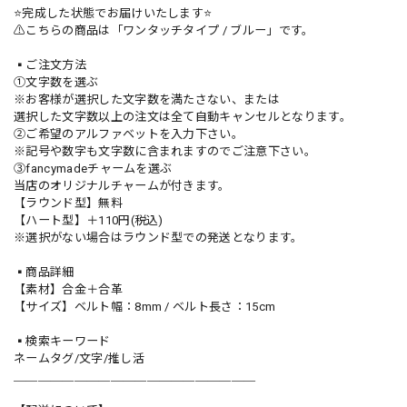
⭐️完成した状態でお届けいたします⭐️
⚠️こちらの商品は「ワンタッチタイプ / ブルー」です。
▪️ご注文方法
①文字数を選ぶ
※お客様が選択した文字数を満たさない、または
選択した文字数以上の注文は全て自動キャンセルとなります。
②ご希望のアルファベットを入力下さい。
※記号や数字も文字数に含まれますのでご注意下さい。
③fancymadeチャームを選ぶ
当店のオリジナルチャームが付きます。
【ラウンド型】無料
【ハート型】＋110円(税込)
※選択がない場合はラウンド型での発送となります。
▪️商品詳細
【素材】合金＋合革
【サイズ】ベルト幅：8mm / ベルト長さ：15cm
▪️検索キーワード
ネームタグ/文字/推し活
＿＿＿＿＿＿＿＿＿＿＿＿＿＿＿＿＿＿＿＿