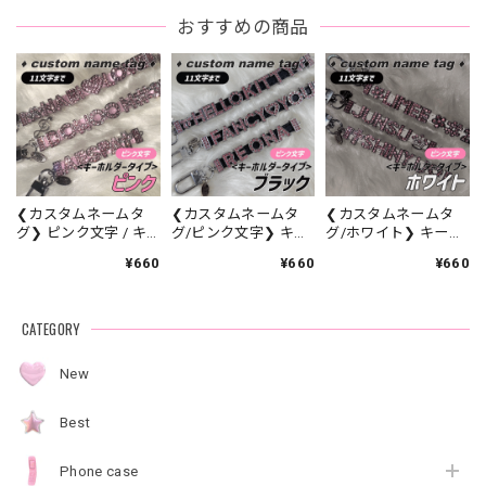
おすすめの商品
❮カスタムネームタ
❮カスタムネームタ
❮カスタムネームタ
グ❯ ピンク文字 / キ
グ/ピンク文字❯ キー
グ/ホワイト❯ キーホ
ーホルダータイプ
ホルダータイプ(ブラ
ルダータイプ(ピンク
¥660
¥660
¥660
【ME-0100】
ック)【ME-0101】
文字)【ME-0103】
CATEGORY
New
Best
Phone case