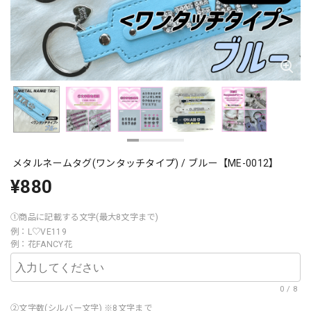
メタルネームタグ(ワンタッチタイプ) / ブルー【ME-0012】
¥880
①商品に記載する文字(最大8文字まで)
例：L♡VE119
例：花FANCY花
0
/
8
②文字数(シルバー文字) ※8文字まで