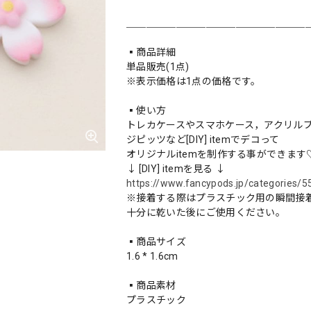
＿＿＿＿＿＿＿＿＿＿＿＿＿＿＿＿＿＿
▪️商品詳細
単品販売(1点)
※表示価格は1点の価格です。
▪️使い方
トレカケースやスマホケース，アクリル
ジピッツなど[DIY] itemでデコって
オリジナルitemを制作する事ができます
↓ [DIY] itemを見る ↓
https://www.fancypods.jp/categories/
※接着する際はプラスチック用の瞬間接
十分に乾いた後にご使用ください。
▪️商品サイズ
1.6 * 1.6cm
▪️商品素材
プラスチック