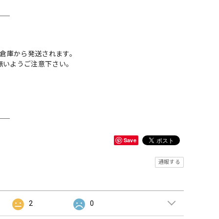
＿＿
内倉庫から発送されます。
無いようご注意下さい。
＿＿
Save
通報する
2
0