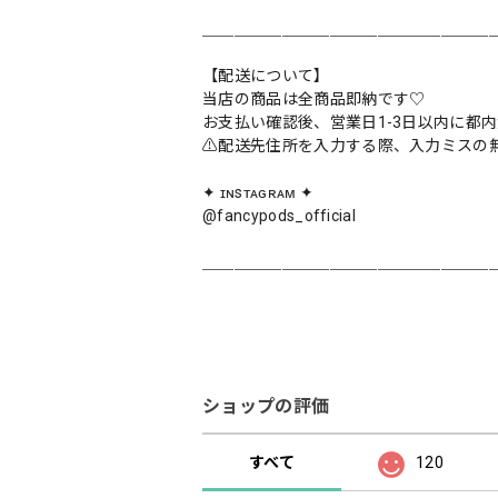
＿＿＿＿＿＿＿＿＿＿＿＿＿＿＿＿＿＿
【配送について】
当店の商品は全商品即納です♡︎
お支払い確認後、営業日1-3日以内に都
⚠️配送先住所を入力する際、入力ミスの
✦ ɪɴsᴛᴀɢʀᴀᴍ ✦
@fancypods_official
＿＿＿＿＿＿＿＿＿＿＿＿＿＿＿＿＿＿
ショップの評価
すべて
120