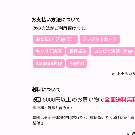
お支払い方法について
次の方法がご利用頂けます。
あと払い（Pay ID）
クレジットカード
キャリア決済
銀行振込
コンビニ決済・Pay-e
Amazon Pay
PayPal
お支払い
送料について
5000円以上のお買い物で
全国送料無
※沖縄・離島も含みます
送料は全国一律250円(税込)です。郵便局にてお届けいたし
跡付き
送