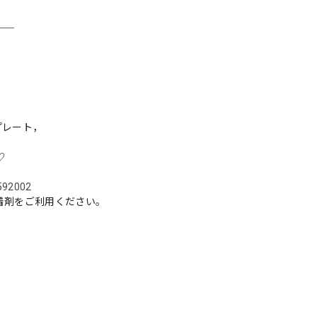
＿＿
プレート，
♡
5592002
着剤をご利用ください。