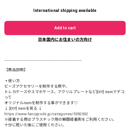
International shipping available
Add to cart
日本国内にお住まいの方向け
＿＿＿＿＿＿＿＿＿＿＿＿＿＿＿＿＿＿＿＿
【商品説明】
▪️使い方
ビーズアクセサリーを制作する際や、
トレカケースやスマホケース，アクリルプレートなど[DIY] itemでデコ
って
オリジナルitemを制作する事ができます♡
↓ [DIY] itemを見る ↓
https://www.fancypods.jp/categories/5592002
※接着する際はプラスチック用の瞬間接着剤をご利用ください。
十分に乾いた後にご使用ください。