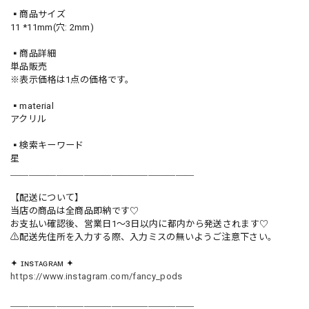
▪️商品サイズ
11 *11mm(穴: 2mm)
▪️商品詳細
単品販売
※表示価格は1点の価格です。
▪️material
アクリル
▪️検索キーワード
星
＿＿＿＿＿＿＿＿＿＿＿＿＿＿＿＿＿＿＿＿
【配送について】
当店の商品は全商品即納です♡︎
お支払い確認後、営業日1〜3日以内に都内から発送されます♡
⚠︎配送先住所を入力する際、入力ミスの無いようご注意下さい。
✦ ɪɴsᴛᴀɢʀᴀᴍ ✦
https://www.instagram.com/fancy_pods
＿＿＿＿＿＿＿＿＿＿＿＿＿＿＿＿＿＿＿＿