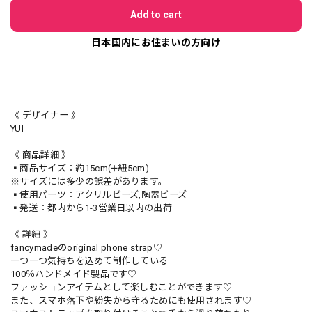
Add to cart
日本国内にお住まいの方向け
＿＿＿＿＿＿＿＿＿＿＿＿＿＿＿＿＿＿＿＿
《 デザイナー 》
YUI
《 商品詳細 》
▪️商品サイズ：約15cm(➕紐5cm)
※サイズには多少の誤差があります。
▪️使用パーツ：アクリルビーズ,陶器ビーズ
▪️発送：都内から1-3営業日以内の出荷
《 詳細 》
fancymadeのoriginal phone strap♡
一つ一つ気持ちを込めて制作している
100％ハンドメイド製品です♡
ファッションアイテムとして楽しむことができます♡
また、スマホ落下や紛失から守るためにも使用されます♡