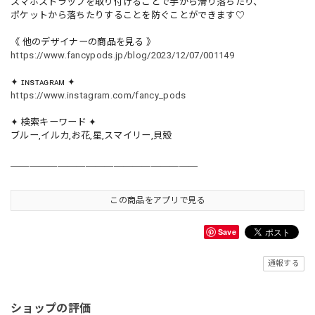
スマホストラップを取り付けることで手から滑り落ちたり、
ポケットから落ちたりすることを防ぐことができます♡
《 他のデザイナーの商品を見る 》
https://www.fancypods.jp/blog/2023/12/07/001149
✦ ɪɴsᴛᴀɢʀᴀᴍ ✦
https://www.instagram.com/fancy_pods
✦ 検索キーワード ✦
ブルー,イルカ,お花,星,スマイリー,貝殻
＿＿＿＿＿＿＿＿＿＿＿＿＿＿＿＿＿＿＿＿
この商品をアプリで見る
Save
通報する
ショップの評価