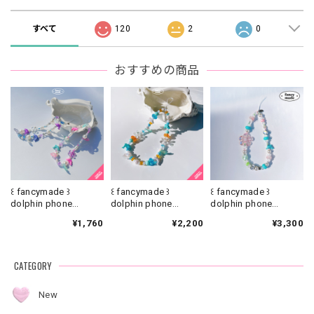
すべて
120
2
0
おすすめの商品
꒰ fancymade ꒱
꒰ fancymade ꒱
꒰ fancymade ꒱
dolphin phone
dolphin phone
dolphin phone
strap【SR-0186】
strap【SR-0226】
strap【ST-0345】
¥1,760
¥2,200
¥3,300
CATEGORY
New