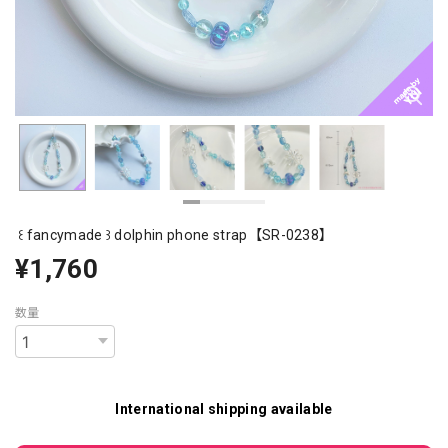
꒰ fancymade ꒱ dolphin phone strap【SR-0238】
¥1,760
数量
International shipping available