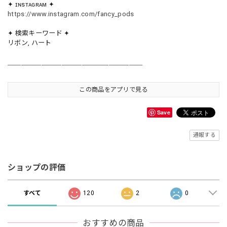
✦ ɪɴsᴛᴀɢʀᴀᴍ ✦
https://www.instagram.com/fancy_pods
✦ 検索キーワード ✦
リボン, ハート
＿＿＿＿＿＿＿＿＿＿＿＿＿＿＿＿＿＿＿＿
この商品をアプリで見る
Save
通報する
ショップの評価
すべて
120
2
0
おすすめの商品