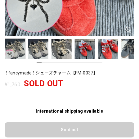
꒰ fancymade ꒱ シューズチャーム【FM-0037】
SOLD OUT
¥1,760
International shipping available
Sold out