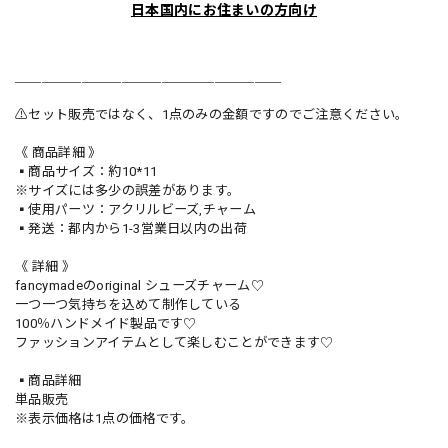
日本国内にお住まいの方向け
＿＿＿＿＿＿＿＿＿＿＿＿＿＿＿＿＿＿＿＿
⚠️セット販売ではなく、1点のみの金額ですのでご注意ください。
《 商品詳細 》
▪️商品サイズ：約10*11
※サイズには多少の誤差があります。
▪️使用パーツ：アクリルビーズ,チャーム
▪️発送：都内から1-3営業日以内の出荷
《 詳細 》
fancymadeのoriginal シューズチャーム♡
一つ一つ気持ちを込めて制作している
100％ハンドメイド製品です♡
ファッションアイテムとして楽しむことができます♡
▪️商品詳細
単品販売
※表示価格は1点の価格です。