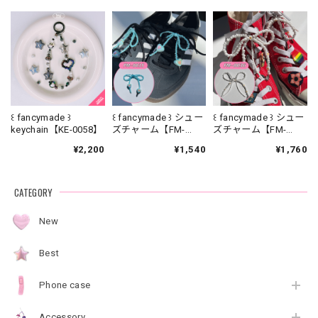
꒰ fancymade ꒱
꒰ fancymade ꒱ シュー
꒰ fancymade ꒱ シュー
keychain【KE-0058】
ズチャーム【FM-
ズチャーム【FM-
0035】
0036】
¥2,200
¥1,540
¥1,760
CATEGORY
New
Best
Phone case
Accessory