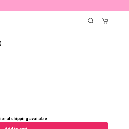
6】
tional shipping available
Add to cart