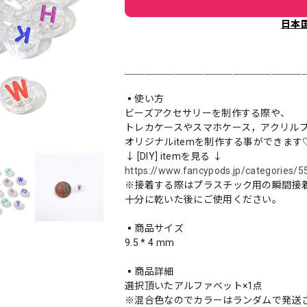
日本
＿＿＿＿＿＿＿＿＿＿＿＿＿＿＿＿＿＿
▪️使い方
ビーズアクセサリーを制作する際や、
トレカケースやスマホケース，アクリルプレー
オリジナルitemを制作する事ができます
↓ [DIY] itemを見る ↓
https://www.fancypods.jp/categories/
※接着する際はプラスチック用の瞬間接
十分に乾いた後にご使用ください。
▪️商品サイズ
9.5 * 4 mm
▪️商品詳細
選択頂いたアルファベット×1点
※混合色なのでカラーはランダムで発送