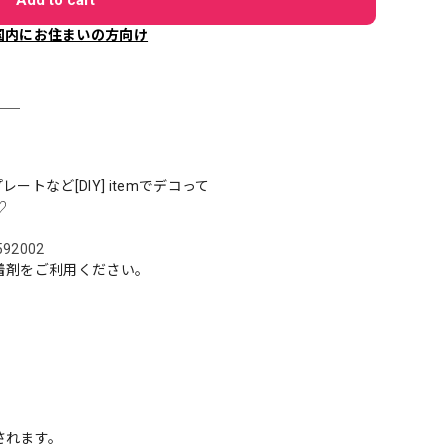
国内にお住まいの方向け
＿＿
トなど[DIY] itemでデコって
♡
5592002
着剤をご利用ください。
されます。