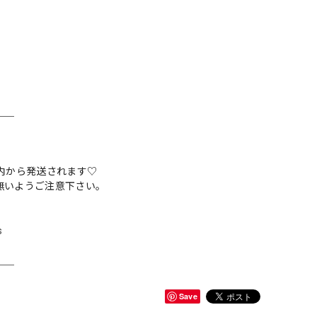
＿＿
内から発送されます♡
無いようご注意下さい。
s
＿＿
Save