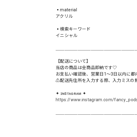
▪️material
アクリル
▪️検索キーワード
イニシャル
＿＿＿＿＿＿＿＿＿＿＿＿＿＿＿＿＿＿
【配送について】
当店の商品は全商品即納です♡︎
お支払い確認後、営業日1〜3日以内に都
⚠︎配送先住所を入力する際、入力ミスの
✦ ɪɴsᴛᴀɢʀᴀᴍ ✦
https://www.instagram.com/fancy_pod
＿＿＿＿＿＿＿＿＿＿＿＿＿＿＿＿＿＿