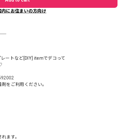
国内にお住まいの方向け
＿＿
トなど[DIY] itemでデコって
♡
5592002
着剤をご利用ください。
されます。