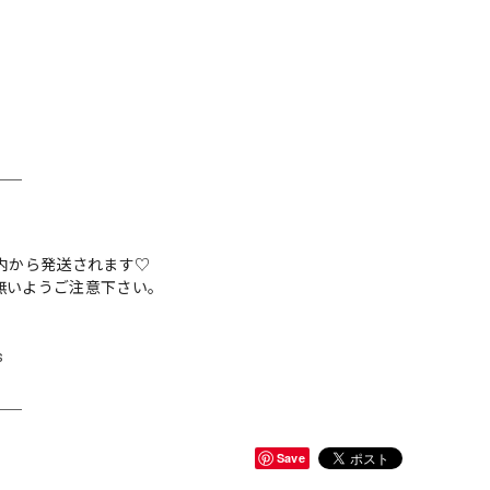
＿＿
内から発送されます♡
無いようご注意下さい。
s
＿＿
Save