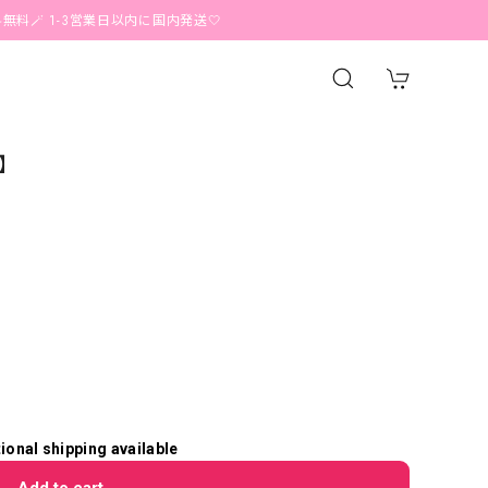
-3営業日以内に国内発送🤍
5】
tional shipping available
Add to cart