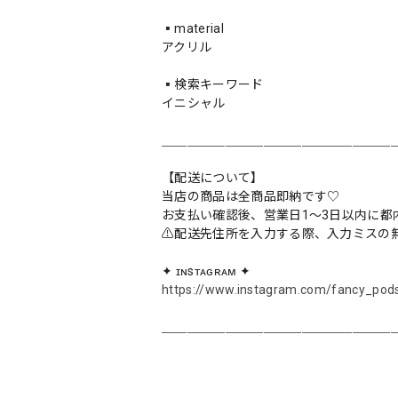
▪️material
アクリル
▪️検索キーワード
イニシャル
＿＿＿＿＿＿＿＿＿＿＿＿＿＿＿＿＿＿
【配送について】
当店の商品は全商品即納です♡︎
お支払い確認後、営業日1〜3日以内に都
⚠︎配送先住所を入力する際、入力ミスの
✦ ɪɴsᴛᴀɢʀᴀᴍ ✦
https://www.instagram.com/fancy_pod
＿＿＿＿＿＿＿＿＿＿＿＿＿＿＿＿＿＿