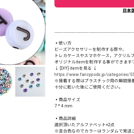
日本
＿＿＿＿＿＿＿＿＿＿＿＿＿＿＿＿＿＿
▪️使い方
ビーズアクセサリーを制作する際や、
トレカケースやスマホケース，アクリルプレー
オリジナルitemを制作する事ができます
↓ [DIY] itemを見る ↓
https://www.fancypods.jp/categories/
※接着する際はプラスチック用の瞬間接
十分に乾いた後にご使用ください。
▪️商品サイズ
7 * 4 mm
▪️商品詳細
選択頂いたアルファベット×2点
※混合色なのでカラーはランダムで発送