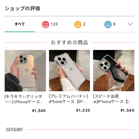
ショップの評価
すべて
120
2
0
おすすめの商品
[プレミアムハード⚡️ ]
[スピード出荷
[キラキラ✨グリッタ
iPhoneケース【IP-
✈️]iPhoneケース【IP-
ー✨] iPhoneケース
0001】
0004】
【IP-0003】
¥1,320
¥1,540
¥1,540
CATEGORY