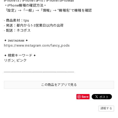
iPhone15 / iPhone15Pro / iPhone15ProMax
▫️iPhone機種の確認方法▫️
「設定」→「一般」→「情報」→ “機種名”で機種を確認
- 商品素材：tpu
- 発送：都内から1-3営業日以内の出荷
- 配送：ネコポス
✦ ɪɴsᴛᴀɢʀᴀᴍ ✦
https://www.instagram.com/fancy_pods
✦ 検索キーワード ✦
リボン, ピンク
＿＿＿＿＿＿＿＿＿＿＿＿＿＿＿＿＿＿＿＿
この商品をアプリで見る
Save
通報する