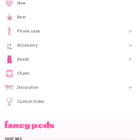
New
Best
Phone case
Accessory
Beads
Charm
Decoration
Custom Order
SHOP INFO