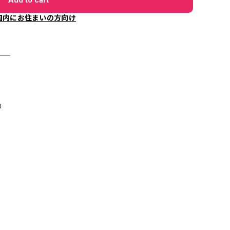
国内にお住まいの方向け
＿＿
り