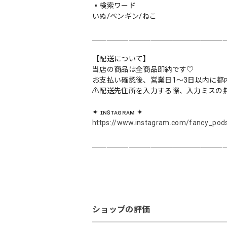
▪️検索ワード
いぬ/ペンギン/ねこ
＿＿＿＿＿＿＿＿＿＿＿＿＿＿＿＿＿＿
【配送について】
当店の商品は全商品即納です♡︎
お支払い確認後、営業日1〜3日以内に都
⚠︎配送先住所を入力する際、入力ミスの
✦ ɪɴsᴛᴀɢʀᴀᴍ ✦
https://www.instagram.com/fancy_pod
＿＿＿＿＿＿＿＿＿＿＿＿＿＿＿＿＿＿
ショップの評価