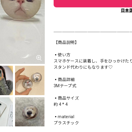
日本
＿＿＿＿＿＿＿＿＿＿＿＿＿＿＿＿＿＿
【商品説明】
▪️使い方
スマホケースに装着し、手をひっかけた
スタンド代わりにもなります♡
▪️商品詳細
3Mテープ式
▪️商品サイズ
約 4 * 4
▪️material
プラスチック