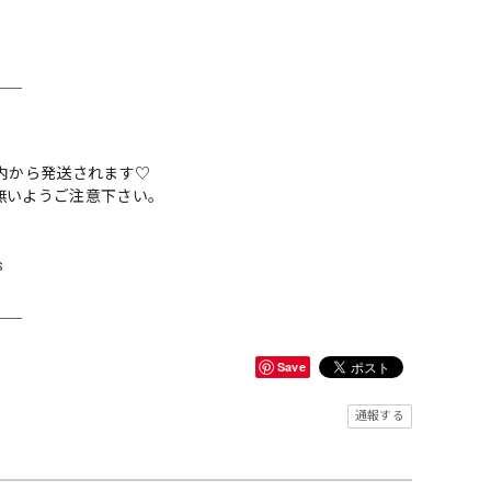
＿＿
内から発送されます♡
無いようご注意下さい。
s
＿＿
Save
通報する