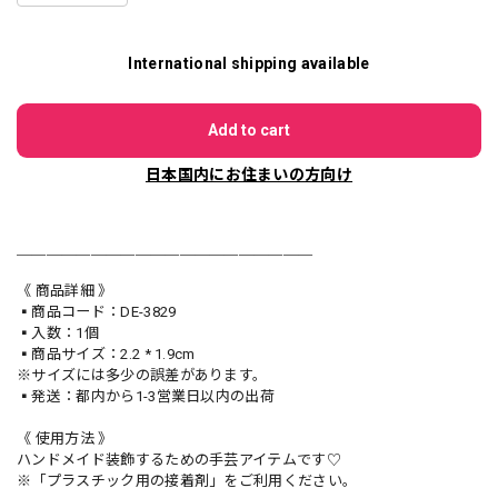
International shipping available
Add to cart
日本国内にお住まいの方向け
＿＿＿＿＿＿＿＿＿＿＿＿＿＿＿＿＿＿＿＿
《 商品詳細 》
▪️商品コード：DE-3829
▪️入数：1個
▪️商品サイズ：2.2 * 1.9cm
※サイズには多少の誤差があります。
▪️発送：都内から1-3営業日以内の出荷
《 使用方法 》
ハンドメイド装飾するための手芸アイテムです♡
※「プラスチック用の接着剤」をご利用ください。