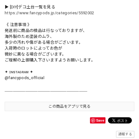
▶︎ [DIY]デコ土台一覧を見る
https://www.fancypods.jp/categories/5592002
《 注意事項 》
発送前に商品の検品は行なっておりますが、
海外製のため塗装のムラ、
多少の汚れや傷がある場合がございます。
入荷時のロットによってお色が
微妙に異なる場合がございます。
ご理解の上御購入下さいますようお願いします。
✦ ɪɴsᴛᴀɢʀᴀᴍ ✦
@fancypods_official
＿＿＿＿＿＿＿＿＿＿＿＿＿＿＿＿＿＿＿＿
この商品をアプリで見る
Save
通報する