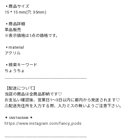
▪️商品サイズ
15 * 15 mm(穴: 35mm)
▪️商品詳細
単品販売
※表示価格は1点の価格です。
▪️material
アクリル
▪️検索キーワード
ちょうちょ
＿＿＿＿＿＿＿＿＿＿＿＿＿＿＿＿＿＿＿＿
【配送について】
当店の商品は全商品即納です♡︎
お支払い確認後、営業日1〜3日以内に都内から発送されます♡
⚠︎配送先住所を入力する際、入力ミスの無いようご注意下さい。
✦ ɪɴsᴛᴀɢʀᴀᴍ ✦
https://www.instagram.com/fancy_pods
＿＿＿＿＿＿＿＿＿＿＿＿＿＿＿＿＿＿＿＿