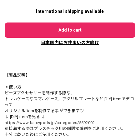
International shipping available
Add to cart
日本国内にお住まいの方向け
＿＿＿＿＿＿＿＿＿＿＿＿＿＿＿＿＿＿＿＿
【商品説明】
▪️使い方
ビーズアクセサリーを制作する際や、
トレカケースやスマホケース，アクリルプレートなど[DIY] itemでデコ
って
オリジナルitemを制作する事ができます♡
↓ [DIY] itemを見る ↓
https://www.fancypods.jp/categories/5592002
※接着する際はプラスチック用の瞬間接着剤をご利用ください。
十分に乾いた後にご使用ください。