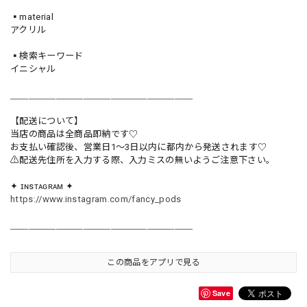
▪️material
アクリル
▪️検索キーワード
イニシャル
＿＿＿＿＿＿＿＿＿＿＿＿＿＿＿＿＿＿＿＿
【配送について】
当店の商品は全商品即納です♡︎
お支払い確認後、営業日1〜3日以内に都内から発送されます♡
⚠︎配送先住所を入力する際、入力ミスの無いようご注意下さい。
✦ ɪɴsᴛᴀɢʀᴀᴍ ✦
https://www.instagram.com/fancy_pods
＿＿＿＿＿＿＿＿＿＿＿＿＿＿＿＿＿＿＿＿
この商品をアプリで見る
Save