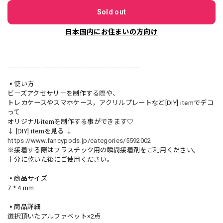
Sold out
日本国内にお住まいの方向け
＿＿＿＿＿＿＿＿＿＿＿＿＿＿＿＿＿＿＿＿
▪️使い方
ビーズアクセサリーを制作する際や、
トレカケースやスマホケース，アクリルプレートなど[DIY] itemでデコ
って
オリジナルitemを制作する事ができます♡
↓ [DIY] itemを見る ↓
https://www.fancypods.jp/categories/5592002
※接着する際はプラスチック用の瞬間接着剤をご利用ください。
十分に乾いた後にご使用ください。
▪️商品サイズ
7 * 4 mm
▪️商品詳細
選択頂いたアルファベット×2点