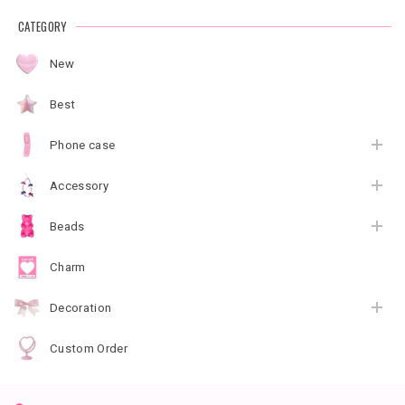
CATEGORY
New
Best
Phone case
Accessory
Beads
Charm
Decoration
Custom Order