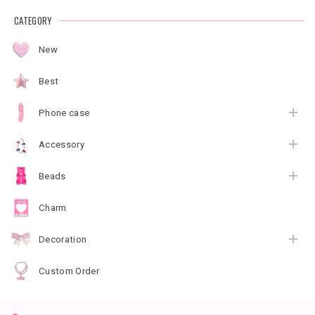
CATEGORY
New
Best
Phone case
Accessory
Beads
Charm
Decoration
Custom Order