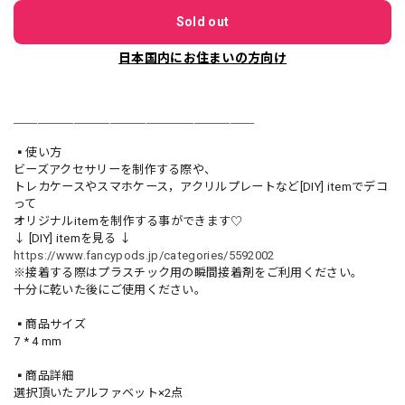
Sold out
日本国内にお住まいの方向け
＿＿＿＿＿＿＿＿＿＿＿＿＿＿＿＿＿＿＿＿
▪️使い方
ビーズアクセサリーを制作する際や、
トレカケースやスマホケース，アクリルプレートなど[DIY] itemでデコ
って
オリジナルitemを制作する事ができます♡
↓ [DIY] itemを見る ↓
https://www.fancypods.jp/categories/5592002
※接着する際はプラスチック用の瞬間接着剤をご利用ください。
十分に乾いた後にご使用ください。
▪️商品サイズ
7 * 4 mm
▪️商品詳細
選択頂いたアルファベット×2点