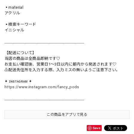
▪️material
アクリル
▪️検索キーワード
イニシャル
＿＿＿＿＿＿＿＿＿＿＿＿＿＿＿＿＿＿＿＿
【配送について】
当店の商品は全商品即納です♡︎
お支払い確認後、営業日1〜3日以内に都内から発送されます♡
⚠︎配送先住所を入力する際、入力ミスの無いようご注意下さい。
✦ ɪɴsᴛᴀɢʀᴀᴍ ✦
https://www.instagram.com/fancy_pods
＿＿＿＿＿＿＿＿＿＿＿＿＿＿＿＿＿＿＿＿
この商品をアプリで見る
Save