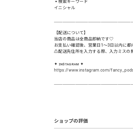
▪️検索キーワード
イニシャル
＿＿＿＿＿＿＿＿＿＿＿＿＿＿＿＿＿＿
【配送について】
当店の商品は全商品即納です♡︎
お支払い確認後、営業日1〜3日以内に都
⚠︎配送先住所を入力する際、入力ミスの
✦ ɪɴsᴛᴀɢʀᴀᴍ ✦
https://www.instagram.com/fancy_pod
＿＿＿＿＿＿＿＿＿＿＿＿＿＿＿＿＿＿
ショップの評価