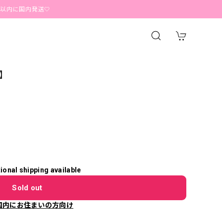
内発送🤍
4】
tional shipping available
Sold out
国内にお住まいの方向け