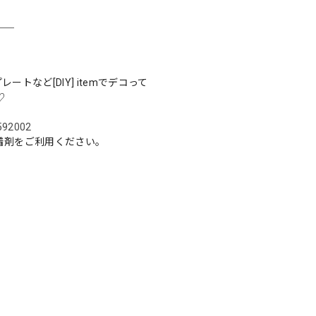
＿＿
トなど[DIY] itemでデコって
♡
5592002
着剤をご利用ください。