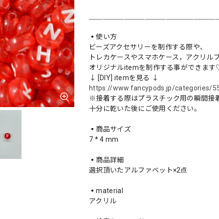
＿＿＿＿＿＿＿＿＿＿＿＿＿＿＿＿＿＿
▪️使い方
ビーズアクセサリーを制作する際や、
トレカケースやスマホケース，アクリルプレー
オリジナルitemを制作する事ができます
↓ [DIY] itemを見る ↓
https://www.fancypods.jp/categories/
※接着する際はプラスチック用の瞬間接
十分に乾いた後にご使用ください。
▪️商品サイズ
7 * 4 mm
▪️商品詳細
選択頂いたアルファベット×2点
▪️material
アクリル