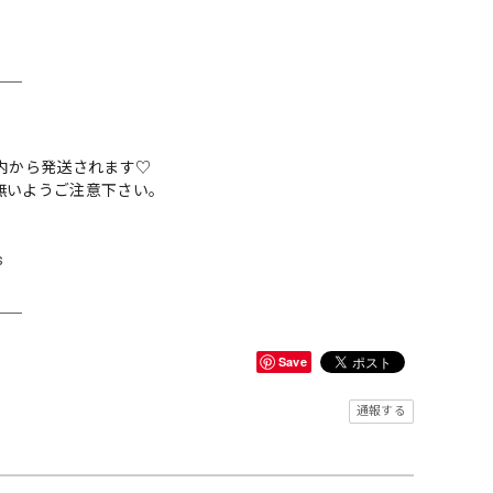
＿＿
内から発送されます♡
無いようご注意下さい。
s
＿＿
Save
通報する