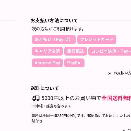
お支払い方法について
次の方法がご利用頂けます。
あと払い（Pay ID）
クレジットカード
キャリア決済
銀行振込
コンビニ決済・Pay-e
Amazon Pay
PayPal
お支払い
送料について
5000円以上のお買い物で
全国送料無
※沖縄・離島も含みます
送料は全国一律250円(税込)です。郵便局にてお届けいたし
跡付き