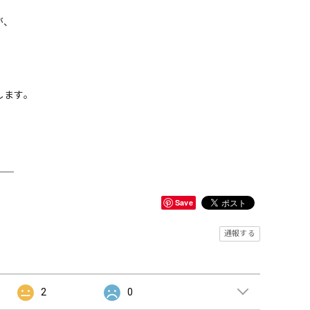
が、
。
します。
＿＿
Save
通報する
2
0