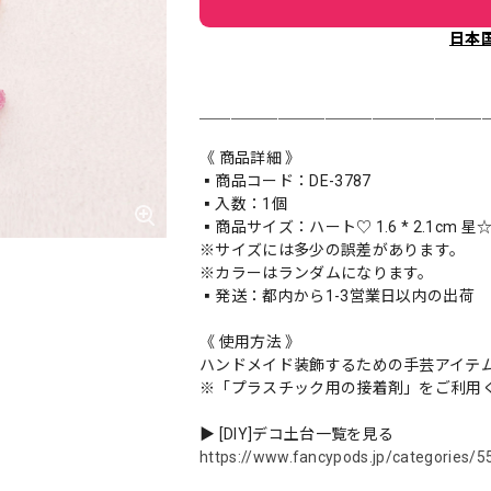
日本
＿＿＿＿＿＿＿＿＿＿＿＿＿＿＿＿＿＿
《 商品詳細 》
▪️商品コード：DE-3787
▪️入数：1個
▪️商品サイズ：ハート♡ 1.6 * 2.1cm 星☆ 1.
※サイズには多少の誤差があります。
※カラーはランダムになります。
▪️発送：都内から1-3営業日以内の出荷
《 使用方法 》
ハンドメイド装飾するための手芸アイテ
※「プラスチック用の接着剤」をご利用
▶︎ [DIY]デコ土台一覧を見る
https://www.fancypods.jp/categories/