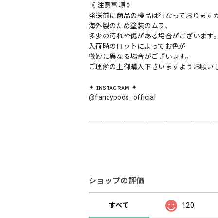
《 注意事項 》
発送前に商品の検品は行なっております
海外製のため塗装のムラ、
多少の汚れや傷がある場合がございます
入荷時のロットによってお色が
微妙に異なる場合がございます。
ご理解の上御購入下さいますようお願い
✦ ɪɴsᴛᴀɢʀᴀᴍ ✦
@fancypods_official
＿＿＿＿＿＿＿＿＿＿＿＿＿＿＿＿＿＿
ショップの評価
すべて
120