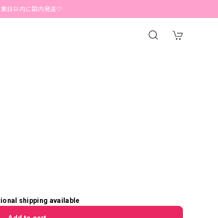
に国内発送🤍
tional shipping available
Add to cart