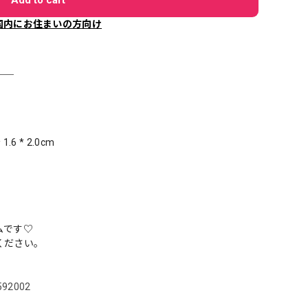
国内にお住まいの方向け
＿＿
6 * 2.0cm
ムです♡
ください。
5592002