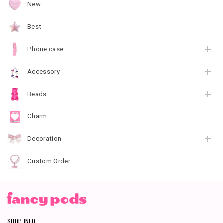
New
Best
Phone case
Accessory
Beads
Charm
Decoration
Custom Order
SHOP INFO