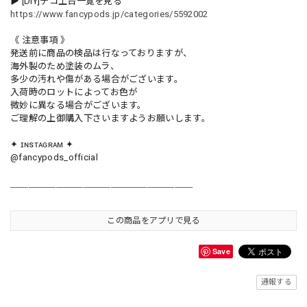
▶︎ [DIY]デコ土台一覧を見る
https://www.fancypods.jp/categories/5592002
《 注意事項 》
発送前に商品の検品は行なっておりますが、
海外製のため塗装のムラ、
多少の汚れや傷がある場合がございます。
入荷時のロットによってお色が
微妙に異なる場合がございます。
ご理解の上御購入下さいますようお願いします。
✦ ɪɴsᴛᴀɢʀᴀᴍ ✦
@fancypods_official
＿＿＿＿＿＿＿＿＿＿＿＿＿＿＿＿＿＿＿＿
この商品をアプリで見る
Save
通報する