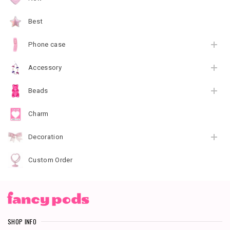
Best
Phone case
Accessory
Beads
Charm
Decoration
Custom Order
SHOP INFO