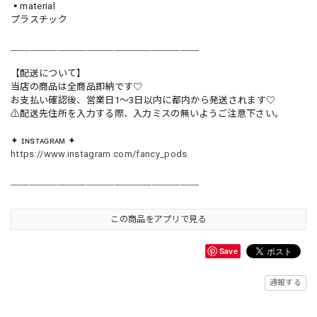
▪️material
プラスチック
＿＿＿＿＿＿＿＿＿＿＿＿＿＿＿＿＿＿＿＿
【配送について】
当店の商品は全商品即納です♡︎
お支払い確認後、営業日1〜3日以内に都内から発送されます♡
⚠︎配送先住所を入力する際、入力ミスの無いようご注意下さい。
✦ ɪɴsᴛᴀɢʀᴀᴍ ✦
https://www.instagram.com/fancy_pods
＿＿＿＿＿＿＿＿＿＿＿＿＿＿＿＿＿＿＿＿
この商品をアプリで見る
Save
通報する