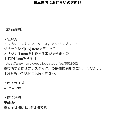
日本国内にお住まいの方向け
＿＿＿＿＿＿＿＿＿＿＿＿＿＿＿＿＿＿＿＿
【商品説明】
▪️使い方
トレカケースやスマホケース，アクリルプレート，
ジピッツなど[DIY] itemでデコって
オリジナルitemを制作する事ができます♡
↓ [DIY] itemを見る ↓
https://www.fancypods.jp/categories/5592002
※接着する際はプラスチック用の瞬間接着剤をご利用ください。
十分に乾いた後にご使用ください。
▪️商品サイズ
4.5 * 4.5cm
▪️商品詳細
単品販売
※表示価格は1点の価格です。