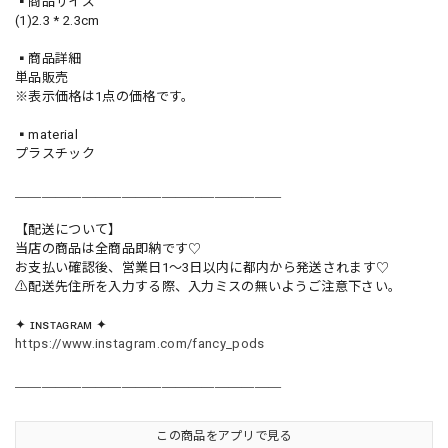
▪️商品サイズ
(1)2.3 * 2.3cm
▪️商品詳細
単品販売
※表示価格は1点の価格です。
▪️material
プラスチック
＿＿＿＿＿＿＿＿＿＿＿＿＿＿＿＿＿＿＿＿
【配送について】
当店の商品は全商品即納です♡︎
お支払い確認後、営業日1〜3日以内に都内から発送されます♡
⚠︎配送先住所を入力する際、入力ミスの無いようご注意下さい。
✦ ɪɴsᴛᴀɢʀᴀᴍ ✦
https://www.instagram.com/fancy_pods
＿＿＿＿＿＿＿＿＿＿＿＿＿＿＿＿＿＿＿＿
この商品をアプリで見る