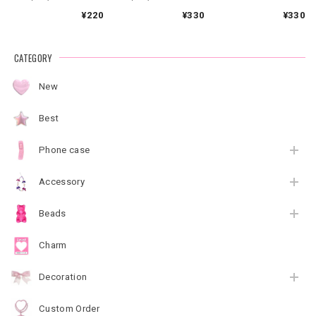
8041】
8044】
¥220
¥330
¥330
CATEGORY
New
Best
Phone case
Accessory
Beads
Charm
Decoration
Custom Order