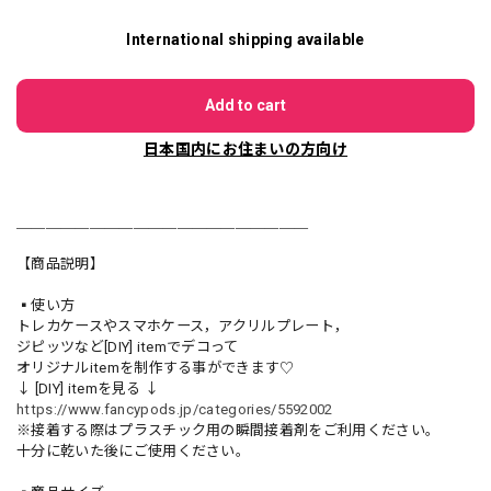
International shipping available
Add to cart
日本国内にお住まいの方向け
＿＿＿＿＿＿＿＿＿＿＿＿＿＿＿＿＿＿＿＿
【商品説明】
▪️使い方
トレカケースやスマホケース，アクリルプレート，
ジピッツなど[DIY] itemでデコって
オリジナルitemを制作する事ができます♡
↓ [DIY] itemを見る ↓
https://www.fancypods.jp/categories/5592002
※接着する際はプラスチック用の瞬間接着剤をご利用ください。
十分に乾いた後にご使用ください。