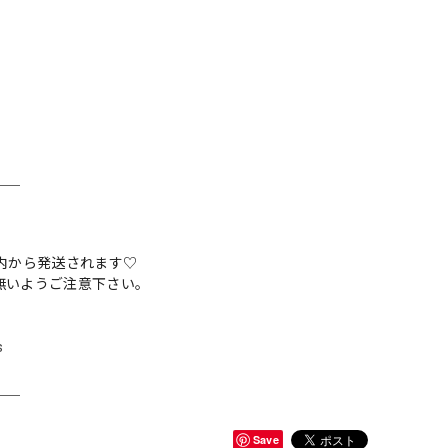
＿＿
内から発送されます♡
無いようご注意下さい。
s
＿＿
Save