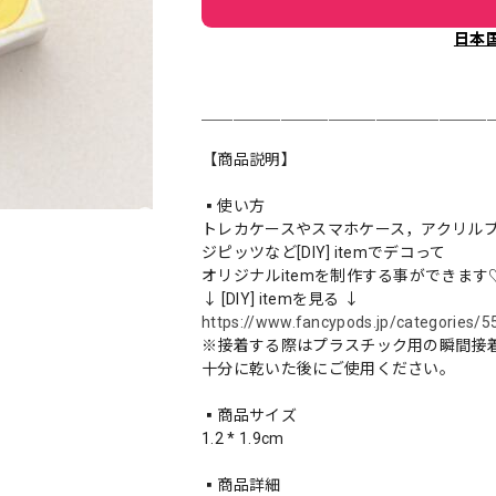
日本
＿＿＿＿＿＿＿＿＿＿＿＿＿＿＿＿＿＿
【商品説明】
▪️使い方
トレカケースやスマホケース，アクリル
ジピッツなど[DIY] itemでデコって
オリジナルitemを制作する事ができます
↓ [DIY] itemを見る ↓
https://www.fancypods.jp/categories/
※接着する際はプラスチック用の瞬間接
十分に乾いた後にご使用ください。
▪️商品サイズ
1.2 * 1.9cm
▪️商品詳細