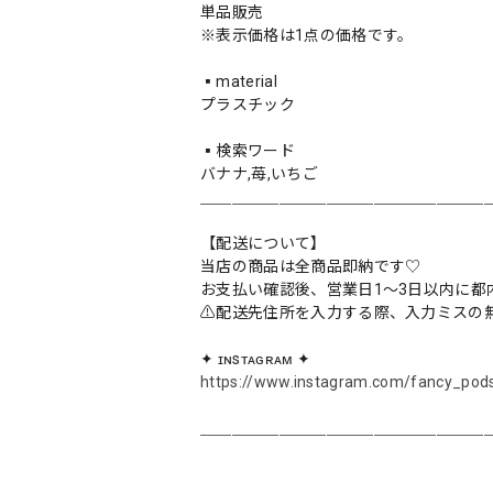
単品販売
※表示価格は1点の価格です。
▪️material
プラスチック
▪️検索ワード
バナナ,苺,いちご
＿＿＿＿＿＿＿＿＿＿＿＿＿＿＿＿＿＿
【配送について】
当店の商品は全商品即納です♡︎
お支払い確認後、営業日1〜3日以内に都
⚠︎配送先住所を入力する際、入力ミスの
✦ ɪɴsᴛᴀɢʀᴀᴍ ✦
https://www.instagram.com/fancy_pod
＿＿＿＿＿＿＿＿＿＿＿＿＿＿＿＿＿＿