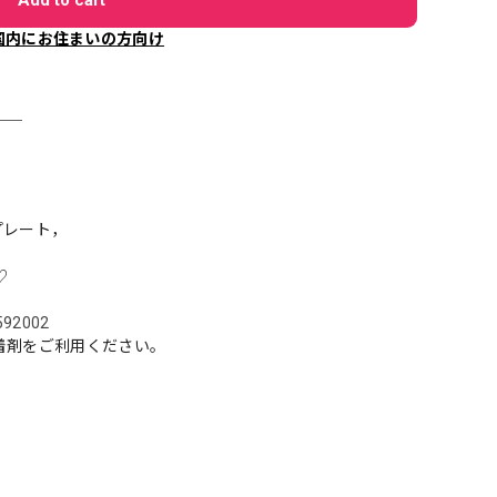
国内にお住まいの方向け
＿＿
プレート，
♡
5592002
着剤をご利用ください。