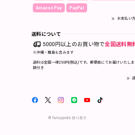
Amazon Pay
PayPal
お支払い
送料について
5000円以上のお買い物で
全国送料無
※沖縄・離島も含みます
送料は全国一律250円(税込)です。郵便局にてお届けいたし
跡付き
送
© fancypods 팬시폿즈