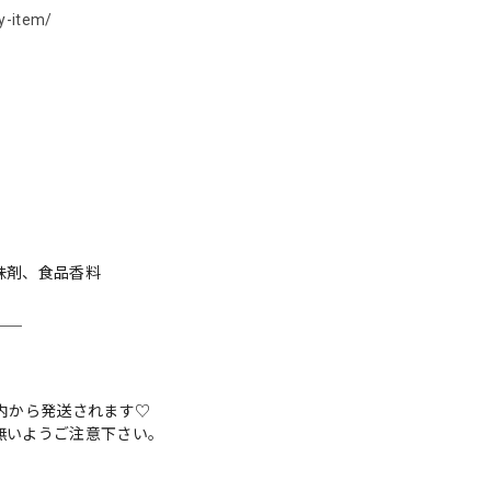
y-item/
味剤、食品香料
＿＿
内から発送されます♡
無いようご注意下さい。