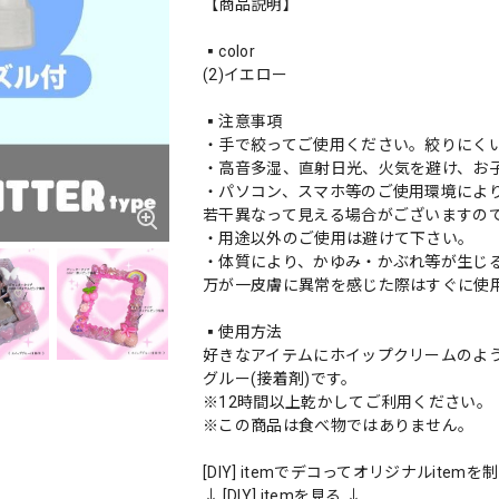
【商品説明】
▪️color
(2)イエロー
▪️注意事項
・手で絞ってご使用ください。絞りにく
・高音多湿、直射日光、火気を避け、お
・パソコン、スマホ等のご使用環境によ
若干異なって見える場合がございますの
・用途以外のご使用は避けて下さい。
・体質により、かゆみ・かぶれ等が生じ
万が一皮膚に異常を感じた際はすぐに使
▪️使用方法
好きなアイテムにホイップクリームのよ
グルー(接着剤)です。
※12時間以上乾かしてご利用ください。
※この商品は食べ物ではありません。
[DIY] itemでデコってオリジナルite
↓ [DIY] itemを見る ↓