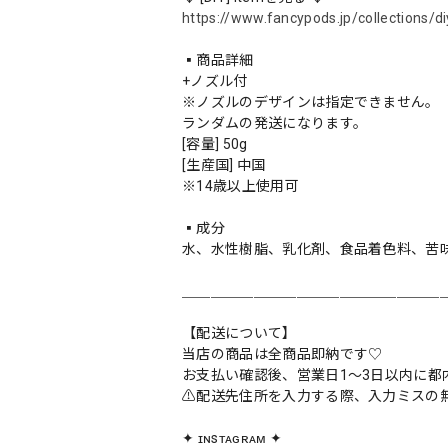
https://www.fancypods.jp/collections/di
▪️商品詳細
+ノズル付
※ノズルのデザインは指定できません。
ランダムの発送になります。
[容量] 50g
[生産国] 中国
※14歳以上使用可
▪️成分
水、水性樹脂、乳化剤、食品着色料、苦
＿＿＿＿＿＿＿＿＿＿＿＿＿＿＿＿＿＿
【配送について】
当店の商品は全商品即納です♡︎
お支払い確認後、営業日1〜3日以内に都
⚠︎配送先住所を入力する際、入力ミスの
✦ ɪɴsᴛᴀɢʀᴀᴍ ✦