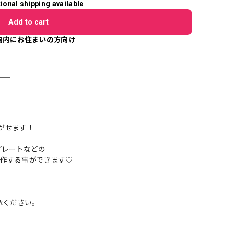
tional shipping available
Add to cart
国内にお住まいの方向け
＿＿
剥がせます！
プレートなどの
mを制作する事ができます♡
承ください。