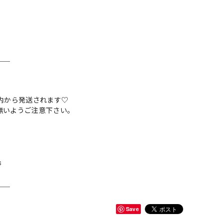
＿＿
内から発送されます♡
無いようご注意下さい。
s
＿＿
Save