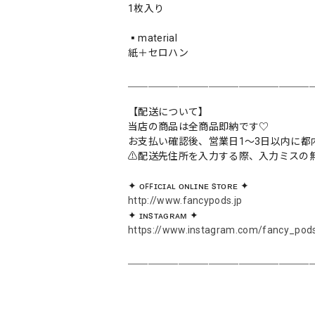
1枚入り
▪️material
紙＋セロハン
＿＿＿＿＿＿＿＿＿＿＿＿＿＿＿＿＿＿
【配送について】
当店の商品は全商品即納です♡︎
お支払い確認後、営業日1〜3日以内に都
⚠︎配送先住所を入力する際、入力ミスの
✦ ᴏꜰꜰɪᴄɪᴀʟ ᴏɴʟɪɴᴇ sᴛᴏʀᴇ ✦
http://www.fancypods.jp
✦ ɪɴsᴛᴀɢʀᴀᴍ ✦
https://www.instagram.com/fancy_pod
＿＿＿＿＿＿＿＿＿＿＿＿＿＿＿＿＿＿