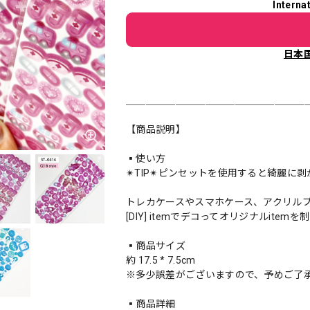
Interna
日本
＿＿＿＿＿＿＿＿＿＿＿＿＿＿＿＿＿＿
【商品説明】
▪️使い方
✴︎TIP✴︎ピンセットを使用すると綺麗に
トレカケースやスマホケース、アクリル
[DIY] itemでデコってオリジナルite
▪️商品サイズ
約 17.5 * 7.5cm
※多少誤差がございますので、予めご了
▪️商品詳細